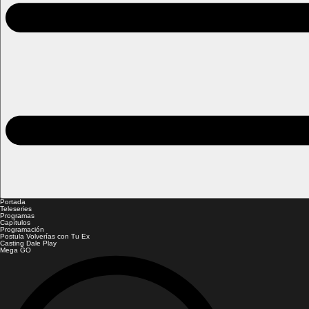
Portada
Teleseries
Programas
Capítulos
Programación
Postula Volverías con Tu Ex
Casting Dale Play
Mega GO