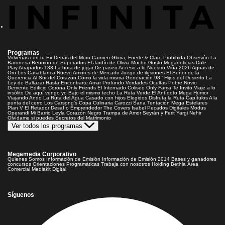
Programas
Volverías con tu Ex
Detrás del Muro
Carmen Gloria, Fuerte & Claro
Prohibida Obsesión
La
Baronesa
Reunión de Superados
El Jardín de Olivia
Mucho Gusto
Meganoticias
Dale
Play
Atrapados 133
La hora de jugar
De paseo
Acceso a lo Nuestro
Viña 2026
Aguas de
Oro
Los Casablanca
Nuevo Amores de Mercado
Juego de ilusiones
El Señor de la
Querencia
Al Sur del Corazón
Como la vida misma
Generación 98 '
Hijos del Desierto
La
Ley de Baltazar
Hasta Encontrarte
Amar Profundo
Verdades Ocultas
Pobre Novio
Demente
Edificio Corona
Only Friends
El Internado
Coliseo
Only Fama
Te Invito
Viaje a lo
insólito
De aquí vengo yo
Bajo el mismo techo
La Ruta Verde
El Antídoto
Mega Humor
Viajando Ando
La Ruta del Agua
Casado con hijos
Elegidos
Disfruta la Ruta
Capítulos
A la
punta del cerro
Los Carsong's
Copa Culinaria Carozzi
Sana Tentación
Mega Estelares
Plan V
El Retador
Desafío Emprendedor
The Covers
Isabel
Pecados Digitales
Modus
Operandi
Mi Barrio
Leyla
Corazón Negro
Trampa de Amor
Seyrán y Ferit
Yargi
Nehir
Olvídame si puedes
Secretos del Matrimonio
Ver todos los programas
Megamedia Corporativo
Quienes Somos
Información de Emisión
Información de Emisión 2014
Bases y ganadores
concursos
Orientaciones Programáticas
Trabaja con nosotros
Holding Bethia
Área
Comercial
Mediakit Digital
Síguenos