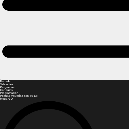
Portada
Teleseries
Programas
Capítulos
Programación
Postula Volverías con Tu Ex
Mega GO