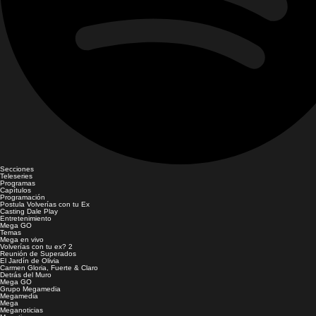
Secciones
Teleseries
Programas
Capítulos
Programación
Postula Volverías con tu Ex
Casting Dale Play
Entretenimiento
Mega GO
Temas
Mega en vivo
Volverías con tu ex? 2
Reunión de Superados
El Jardín de Olivia
Carmen Gloria, Fuerte & Claro
Detrás del Muro
Mega GO
Grupo Megamedia
Megamedia
Mega
Meganoticias