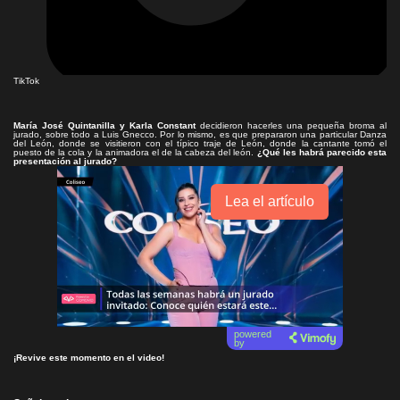
TikTok
María José Quintanilla y Karla Constant
decidieron hacerles una pequeña broma al
jurado, sobre todo a Luis Gnecco. Por lo mismo, es que prepararon una particular Danza
del León, donde se visitieron con el típico traje de León, donde la cantante tomó el
puesto de la cola y la animadora el de la cabeza del león.
¿Qué les habrá parecido esta
presentación al jurado?
Lea el artículo
powered
by
¡Revive este momento en el video!