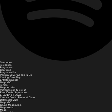
Secciones
Teleseries
Programas
Capítulos
Programación
Postula Volverías con tu Ex
Casting Dale Play
Entretenimiento
Mega GO
Temas
Mega en vivo
Volverías con tu ex? 2
Reunión de Superados
El Jardín de Olivia
Carmen Gloria, Fuerte & Claro
Detrás del Muro
Mega GO
Grupo Megamedia
Megamedia
Mega