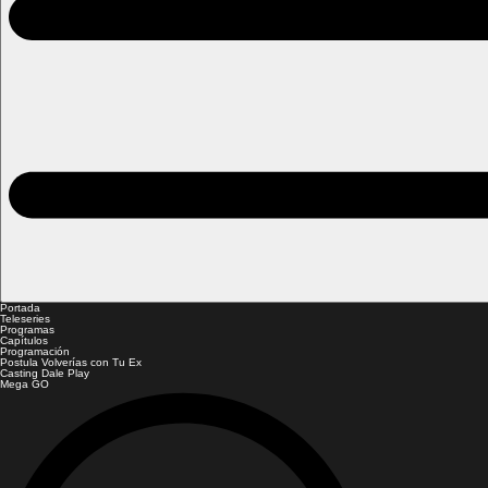
Portada
Teleseries
Programas
Capítulos
Programación
Postula Volverías con Tu Ex
Casting Dale Play
Mega GO