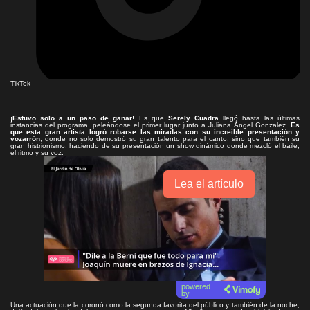
TikTok
¡Estuvo solo a un paso de ganar!
Es que
Serely Cuadra
llegó hasta las últimas
instancias del programa, peleándose el primer lugar junto a Juliana Ángel Gonzalez.
Es
que esta gran artista logró robarse las miradas con su increíble presentación y
vozarrón
, donde no solo demostró su gran talento para el canto, sino que también su
gran histrionismo, haciendo de su presentación un show dinámico donde mezcló el baile,
el ritmo y su voz.
Lea el artículo
powered
by
Una actuación que la coronó como la segunda favorita del público y también de la noche,