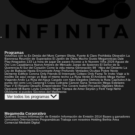
Programas
Volverías con tu Ex
Detrás del Muro
Carmen Gloria, Fuerte & Claro
Prohibida Obsesión
La
Baronesa
Reunión de Superados
El Jardín de Olivia
Mucho Gusto
Meganoticias
Dale
Play
Atrapados 133
La hora de jugar
De paseo
Acceso a lo Nuestro
Viña 2026
Aguas de
Oro
Los Casablanca
Nuevo Amores de Mercado
Juego de ilusiones
El Señor de la
Querencia
Al Sur del Corazón
Como la vida misma
Generación 98 '
Hijos del Desierto
La
Ley de Baltazar
Hasta Encontrarte
Amar Profundo
Verdades Ocultas
Pobre Novio
Demente
Edificio Corona
Only Friends
El Internado
Coliseo
Only Fama
Te Invito
Viaje a lo
insólito
De aquí vengo yo
Bajo el mismo techo
La Ruta Verde
El Antídoto
Mega Humor
Viajando Ando
La Ruta del Agua
Casado con hijos
Elegidos
Disfruta la Ruta
Capítulos
A la
punta del cerro
Los Carsong's
Copa Culinaria Carozzi
Sana Tentación
Mega Estelares
Plan V
El Retador
Desafío Emprendedor
The Covers
Isabel
Pecados Digitales
Modus
Operandi
Mi Barrio
Leyla
Corazón Negro
Trampa de Amor
Seyrán y Ferit
Yargi
Nehir
Olvídame si puedes
Secretos del Matrimonio
Ver todos los programas
Megamedia Corporativo
Quienes Somos
Información de Emisión
Información de Emisión 2014
Bases y ganadores
concursos
Orientaciones Programáticas
Trabaja con nosotros
Holding Bethia
Área
Comercial
Mediakit Digital