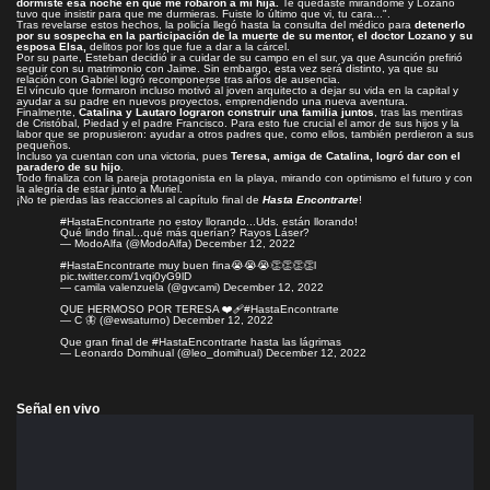
dormiste esa noche en que me robaron a mi hija.
Te quedaste mirándome y Lozano
tuvo que insistir para que me durmieras. Fuiste lo último que vi, tu cara...".
Tras revelarse estos hechos, la policía llegó hasta la consulta del médico para
detenerlo
por su sospecha en la participación de la muerte de su mentor, el doctor Lozano y su
esposa Elsa,
delitos por los que fue a dar a la cárcel.
Por su parte, Esteban decidió ir a cuidar de su campo en el sur, ya que Asunción prefirió
seguir con su matrimonio con Jaime. Sin embargo, esta vez será distinto, ya que su
relación con Gabriel logró recomponerse tras años de ausencia.
El vínculo que formaron incluso motivó al joven arquitecto a dejar su vida en la capital y
ayudar a su padre en nuevos proyectos, emprendiendo una nueva aventura.
Finalmente,
Catalina y Lautaro lograron construir una familia juntos
, tras las mentiras
de Cristóbal, Piedad y el padre Francisco. Para esto fue crucial el amor de sus hijos y la
labor que se propusieron: ayudar a otros padres que, como ellos, también perdieron a sus
pequeños.
Incluso ya cuentan con una victoria, pues
Teresa, amiga de Catalina, logró dar con el
paradero de su hijo
.
Todo finaliza con la pareja protagonista en la playa, mirando con optimismo el futuro y con
la alegría de estar junto a Muriel.
¡No te pierdas las reacciones al capítulo final de
Hasta Encontrarte
!
#HastaEncontrarte
no estoy llorando...Uds. están llorando!
Qué lindo final...qué más querían? Rayos Láser?
— ModoAlfa (@ModoAlfa)
December 12, 2022
#HastaEncontrarte
muy buen fina😭😭😭👏👏👏👏l
pic.twitter.com/1vqi0yG9lD
— camila valenzuela (@gvcami)
December 12, 2022
QUE HERMOSO POR TERESA ❤️‍🩹
#HastaEncontrarte
— C 🦋 (@ewsaturno)
December 12, 2022
Que gran final de
#HastaEncontrarte
hasta las lágrimas
— Leonardo Domihual (@leo_domihual)
December 12, 2022
Señal en vivo