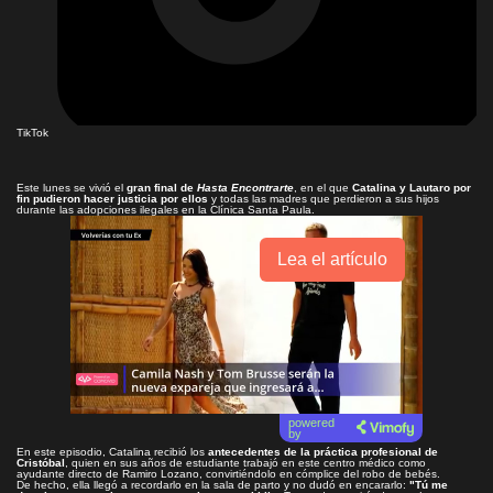
TikTok
Este lunes se vivió el
gran final de
Hasta Encontrarte
, en el que
Catalina y Lautaro por
fin pudieron hacer justicia por ellos
y todas las madres que perdieron a sus hijos
durante las adopciones ilegales en la Clínica Santa Paula.
Lea el artículo
powered
by
En este episodio, Catalina recibió los
antecedentes de la práctica profesional de
Cristóbal
, quien en sus años de estudiante trabajó en este centro médico como
ayudante directo de Ramiro Lozano, convirtiéndolo en cómplice del robo de bebés.
De hecho, ella llegó a recordarlo en la sala de parto y no dudó en encararlo:
"Tú me