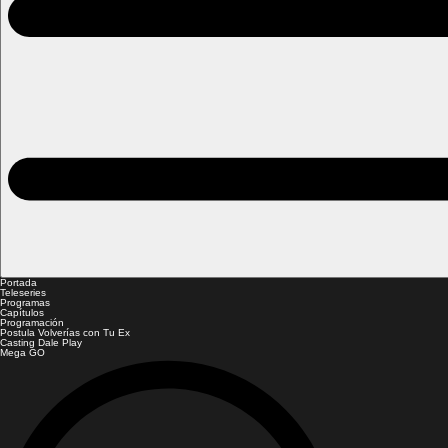
Portada
Teleseries
Programas
Capítulos
Programación
Postula Volverías con Tu Ex
Casting Dale Play
Mega GO