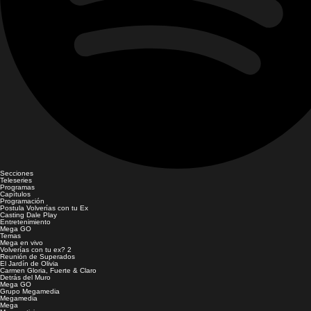
Secciones
Teleseries
Programas
Capítulos
Programación
Postula Volverías con tu Ex
Casting Dale Play
Entretenimiento
Mega GO
Temas
Mega en vivo
Volverías con tu ex? 2
Reunión de Superados
El Jardín de Olivia
Carmen Gloria, Fuerte & Claro
Detrás del Muro
Mega GO
Grupo Megamedia
Megamedia
Mega