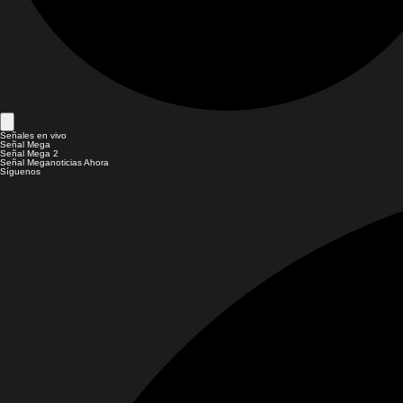
Señales en vivo
Señal Mega
Señal Mega 2
Señal Meganoticias Ahora
Síguenos