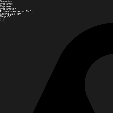
Teleseries
Programas
Capítulos
Programación
Postula Volverías con Tu Ex
Casting Dale Play
Mega GO