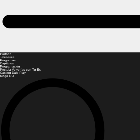
Portada
Teleseries
Programas
Capítulos
Programación
Postula Volverías con Tu Ex
Casting Dale Play
Mega GO