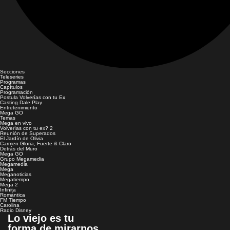
Secciones
Teleseries
Programas
Capítulos
Programación
Postula Volverías con tu Ex
Casting Dale Play
Entretenimiento
Mega GO
Temas
Mega en vivo
Volverías con tu ex? 2
Reunión de Superados
El Jardín de Olivia
Carmen Gloria, Fuerte & Claro
Detrás del Muro
Mega GO
Grupo Megamedia
Megamedia
Mega
Meganoticias
Megatiempo
Mega 2
Infinita
Romántica
FM Tiempo
Carolina
Radio Disney
Lo viejo es tu
forma de mirarnos