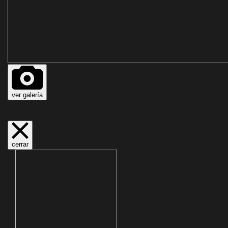
ver galería
cerrar