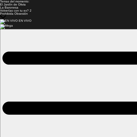
Temas del momento:
El Jardín de Olivia
La Baronesa
Volverías con tu ex? 2
Prohibida Obsesión
EN VIVO