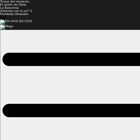
Temas del momento:
El Jardín de Olivia
La Baronesa
Volverías con tu ex? 2
Prohibida Obsesión
EN VIVO