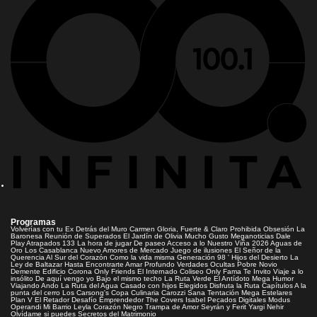
Programas
Volverías con tu Ex
Detrás del Muro
Carmen Gloria, Fuerte & Claro
Prohibida Obsesión
La
Baronesa
Reunión de Superados
El Jardín de Olivia
Mucho Gusto
Meganoticias
Dale
Play
Atrapados 133
La hora de jugar
De paseo
Acceso a lo Nuestro
Viña 2026
Aguas de
Oro
Los Casablanca
Nuevo Amores de Mercado
Juego de ilusiones
El Señor de la
Querencia
Al Sur del Corazón
Como la vida misma
Generación 98 '
Hijos del Desierto
La
Ley de Baltazar
Hasta Encontrarte
Amar Profundo
Verdades Ocultas
Pobre Novio
Demente
Edificio Corona
Only Friends
El Internado
Coliseo
Only Fama
Te Invito
Viaje a lo
insólito
De aquí vengo yo
Bajo el mismo techo
La Ruta Verde
El Antídoto
Mega Humor
Viajando Ando
La Ruta del Agua
Casado con hijos
Elegidos
Disfruta la Ruta
Capítulos
A la
punta del cerro
Los Carsong's
Copa Culinaria Carozzi
Sana Tentación
Mega Estelares
Plan V
El Retador
Desafío Emprendedor
The Covers
Isabel
Pecados Digitales
Modus
Operandi
Mi Barrio
Leyla
Corazón Negro
Trampa de Amor
Seyrán y Ferit
Yargi
Nehir
Olvídame si puedes
Secretos del Matrimonio