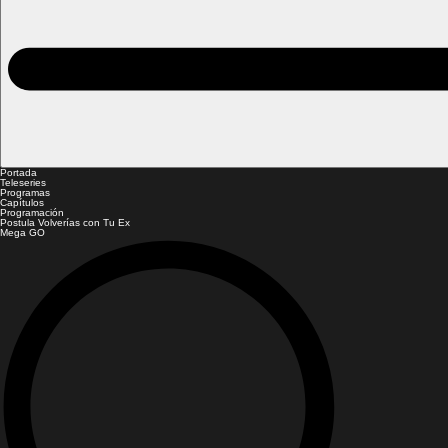
Portada
Teleseries
Programas
Capítulos
Programación
Postula Volverías con Tu Ex
Mega GO