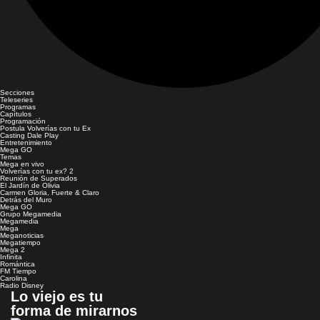
Secciones
Teleseries
Programas
Capítulos
Programación
Postula Volverías con tu Ex
Casting Dale Play
Entretenimiento
Mega GO
Temas
Mega en vivo
Volverías con tu ex? 2
Reunión de Superados
El Jardín de Olivia
Carmen Gloria, Fuerte & Claro
Detrás del Muro
Mega GO
Grupo Megamedia
Megamedia
Mega
Meganoticias
Megatiempo
Mega 2
Infinita
Romántica
FM Tiempo
Carolina
Radio Disney
Lo viejo es tu
forma de mirarnos