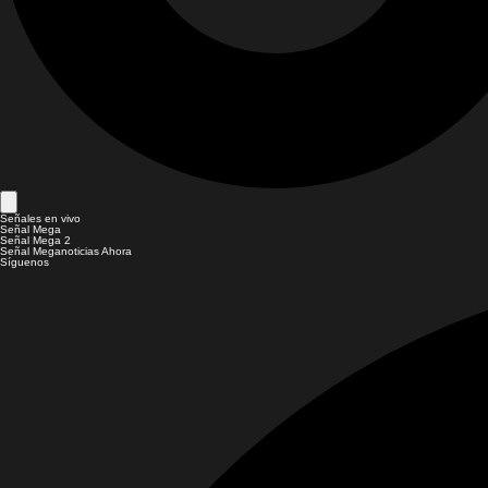
Señales en vivo
Señal Mega
Señal Mega 2
Señal Meganoticias Ahora
Síguenos