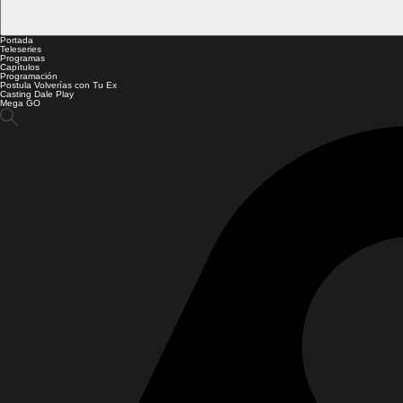
Portada
Teleseries
Programas
Capítulos
Programación
Postula Volverías con Tu Ex
Casting Dale Play
Mega GO