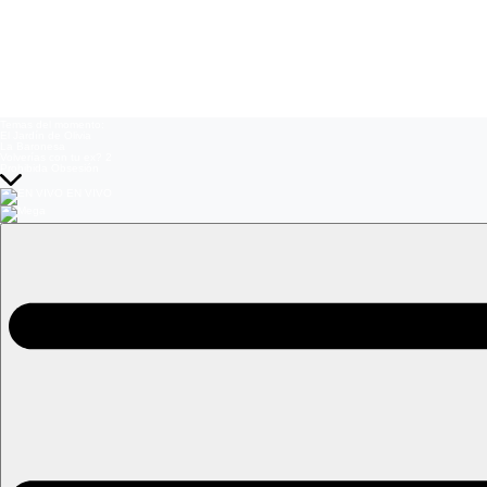
Temas del momento:
El Jardín de Olivia
La Baronesa
Volverías con tu ex? 2
Prohibida Obsesión
EN VIVO