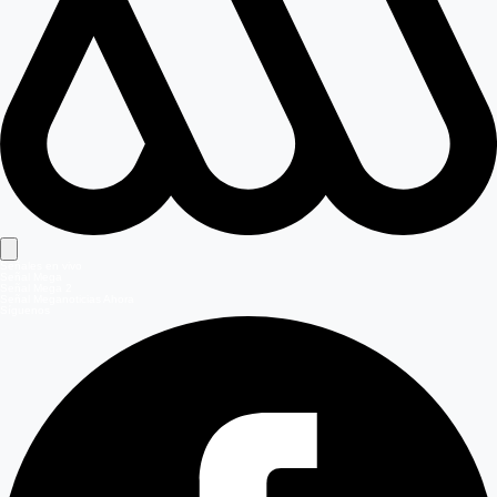
Señales en vivo
Señal Mega
Señal Mega 2
Señal Meganoticias Ahora
Síguenos