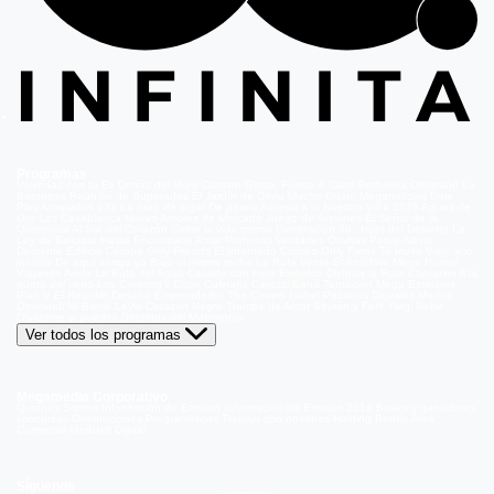
Programas
Volverías con tu Ex
Detrás del Muro
Carmen Gloria, Fuerte & Claro
Prohibida Obsesión
La
Baronesa
Reunión de Superados
El Jardín de Olivia
Mucho Gusto
Meganoticias
Dale
Play
Atrapados 133
La hora de jugar
De paseo
Acceso a lo Nuestro
Viña 2026
Aguas de
Oro
Los Casablanca
Nuevo Amores de Mercado
Juego de ilusiones
El Señor de la
Querencia
Al Sur del Corazón
Como la vida misma
Generación 98 '
Hijos del Desierto
La
Ley de Baltazar
Hasta Encontrarte
Amar Profundo
Verdades Ocultas
Pobre Novio
Demente
Edificio Corona
Only Friends
El Internado
Coliseo
Only Fama
Te Invito
Viaje a lo
insólito
De aquí vengo yo
Bajo el mismo techo
La Ruta Verde
El Antídoto
Mega Humor
Viajando Ando
La Ruta del Agua
Casado con hijos
Elegidos
Disfruta la Ruta
Capítulos
A la
punta del cerro
Los Carsong's
Copa Culinaria Carozzi
Sana Tentación
Mega Estelares
Plan V
El Retador
Desafío Emprendedor
The Covers
Isabel
Pecados Digitales
Modus
Operandi
Mi Barrio
Leyla
Corazón Negro
Trampa de Amor
Seyrán y Ferit
Yargi
Nehir
Olvídame si puedes
Secretos del Matrimonio
Ver todos los programas
Megamedia Corporativo
Quienes Somos
Información de Emisión
Información de Emisión 2014
Bases y ganadores
concursos
Orientaciones Programáticas
Trabaja con nosotros
Holding Bethia
Área
Comercial
Mediakit Digital
Síguenos