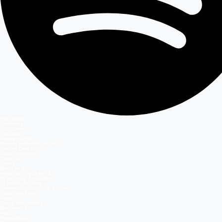
Secciones
Teleseries
Programas
Capítulos
Programación
Postula Volverías con tu Ex
Casting Dale Play
Entretenimiento
Mega GO
Temas
Mega en vivo
Volverías con tu ex? 2
Reunión de Superados
El Jardín de Olivia
Carmen Gloria, Fuerte & Claro
Detrás del Muro
Mega GO
Grupo Megamedia
Megamedia
Mega
Meganoticias