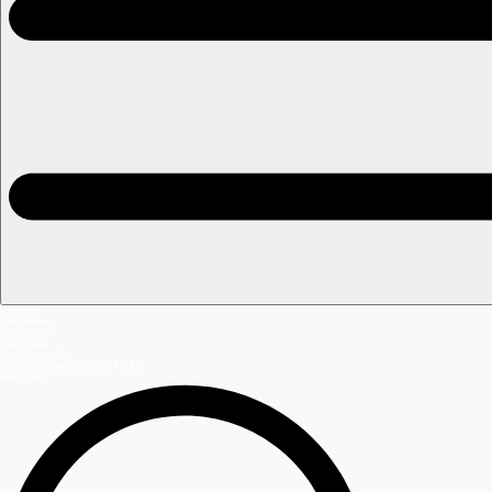
Portada
Teleseries
Programas
Capítulos
Programación
Postula Volverías con Tu Ex
Mega GO