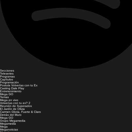
Secciones
Teleseries
Programas
Capítulos
Programación
Postula Volverías con tu Ex
Casting Dale Play
Entretenimiento
Mega GO
Temas
Mega en vivo
Volverías con tu ex? 2
Reunión de Superados
El Jardín de Olivia
Carmen Gloria, Fuerte & Claro
Detrás del Muro
Mega GO
Grupo Megamedia
Megamedia
Mega
Meganoticias