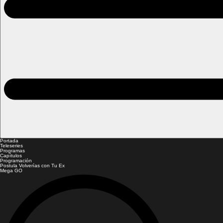
Portada
Teleseries
Programas
Capítulos
Programación
Postula Volverías con Tu Ex
Mega GO