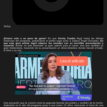
TikTok
¡Estuvo solo a un paso de ganar!
Es que
Serely Cuadra
llegó hasta las últimas
instancias del programa, peleándose el primer lugar junto a Juliana Ángel Gonzalez.
Es
que esta gran artista logró robarse las miradas con su increíble presentación y
vozarrón
, donde no solo demostró su gran talento para el canto, sino que también su
gran histrionismo, haciendo de su presentación un show dinámico donde mezcló el baile,
el ritmo y su voz.
Lea el artículo
powered
by
Una actuación que la coronó como la segunda favorita del público y también de la noche,
dejándola en lo alto del programa pese a sus cortos 13 años, marcando el inicio de una