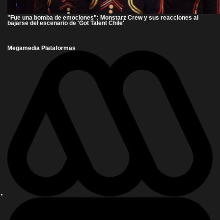
"Fue una bomba de emociones": Monstarz Crew y sus reacciones al
bajarse del escenario de 'Got Talent Chile'
Megamedia Plataformas