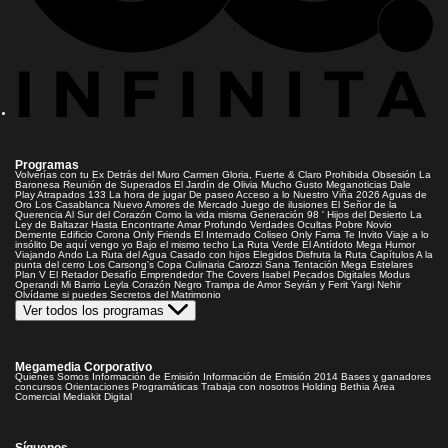
Programas
Volverías con tu Ex
Detrás del Muro
Carmen Gloria, Fuerte & Claro
Prohibida Obsesión
La
Baronesa
Reunión de Superados
El Jardín de Olivia
Mucho Gusto
Meganoticias
Dale
Play
Atrapados 133
La hora de jugar
De paseo
Acceso a lo Nuestro
Viña 2026
Aguas de
Oro
Los Casablanca
Nuevo Amores de Mercado
Juego de ilusiones
El Señor de la
Querencia
Al Sur del Corazón
Como la vida misma
Generación 98 '
Hijos del Desierto
La
Ley de Baltazar
Hasta Encontrarte
Amar Profundo
Verdades Ocultas
Pobre Novio
Demente
Edificio Corona
Only Friends
El Internado
Coliseo
Only Fama
Te Invito
Viaje a lo
insólito
De aquí vengo yo
Bajo el mismo techo
La Ruta Verde
El Antídoto
Mega Humor
Viajando Ando
La Ruta del Agua
Casado con hijos
Elegidos
Disfruta la Ruta
Capítulos
A la
punta del cerro
Los Carsong's
Copa Culinaria Carozzi
Sana Tentación
Mega Estelares
Plan V
El Retador
Desafío Emprendedor
The Covers
Isabel
Pecados Digitales
Modus
Operandi
Mi Barrio
Leyla
Corazón Negro
Trampa de Amor
Seyrán y Ferit
Yargi
Nehir
Olvídame si puedes
Secretos del Matrimonio
Ver todos los programas
Megamedia Corporativo
Quienes Somos
Información de Emisión
Información de Emisión 2014
Bases y ganadores
concursos
Orientaciones Programáticas
Trabaja con nosotros
Holding Bethia
Área
Comercial
Mediakit Digital
Síguenos