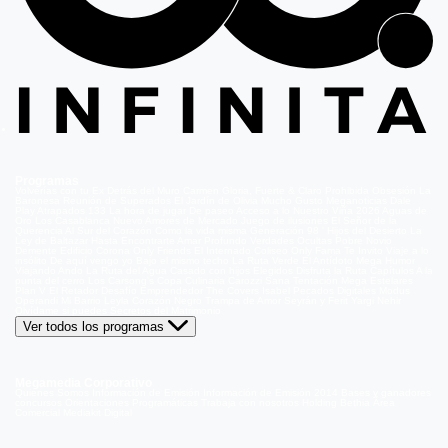
Programas
Volverías con tu Ex
Detrás del Muro
Carmen Gloria, Fuerte & Claro
Prohibida Obsesión
La
Baronesa
Reunión de Superados
El Jardín de Olivia
Mucho Gusto
Meganoticias
Dale
Play
Atrapados 133
La hora de jugar
De paseo
Acceso a lo Nuestro
Viña 2026
Aguas de
Oro
Los Casablanca
Nuevo Amores de Mercado
Juego de ilusiones
El Señor de la
Querencia
Al Sur del Corazón
Como la vida misma
Generación 98 '
Hijos del Desierto
La
Ley de Baltazar
Hasta Encontrarte
Amar Profundo
Verdades Ocultas
Pobre Novio
Demente
Edificio Corona
Only Friends
El Internado
Coliseo
Only Fama
Te Invito
Viaje a lo
insólito
De aquí vengo yo
Bajo el mismo techo
La Ruta Verde
El Antídoto
Mega Humor
Viajando Ando
La Ruta del Agua
Casado con hijos
Elegidos
Disfruta la Ruta
Capítulos
A la
punta del cerro
Los Carsong's
Copa Culinaria Carozzi
Sana Tentación
Mega Estelares
Plan V
El Retador
Desafío Emprendedor
The Covers
Isabel
Pecados Digitales
Modus
Operandi
Mi Barrio
Leyla
Corazón Negro
Trampa de Amor
Seyrán y Ferit
Yargi
Nehir
Olvídame si puedes
Secretos del Matrimonio
Ver todos los programas
Megamedia Corporativo
Quienes Somos
Información de Emisión
Información de Emisión 2014
Bases y ganadores
concursos
Orientaciones Programáticas
Trabaja con nosotros
Holding Bethia
Área
Comercial
Mediakit Digital