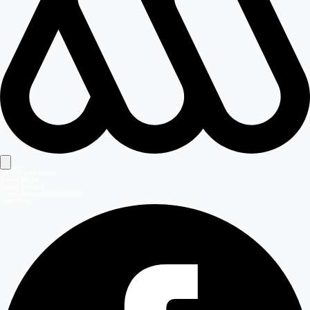
Señales en vivo
Señal Mega
Señal Mega 2
Señal Meganoticias Ahora
Síguenos