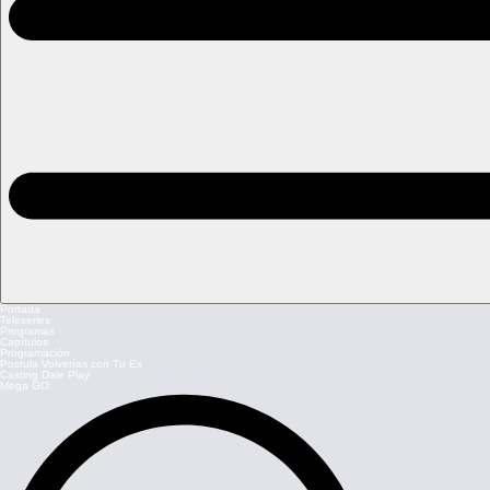
Portada
Teleseries
Programas
Capítulos
Programación
Postula Volverías con Tu Ex
Casting Dale Play
Mega GO