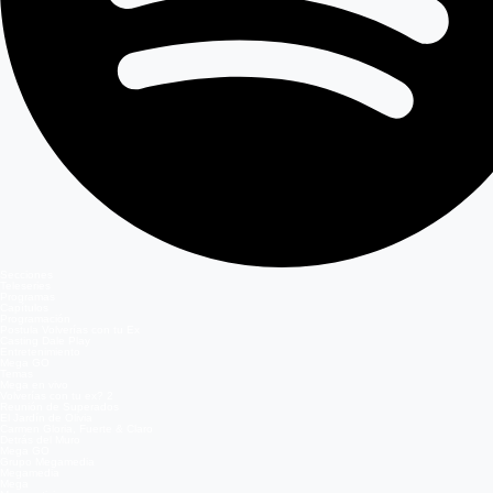
Secciones
Teleseries
Programas
Capítulos
Programación
Postula Volverías con tu Ex
Casting Dale Play
Entretenimiento
Mega GO
Temas
Mega en vivo
Volverías con tu ex? 2
Reunión de Superados
El Jardín de Olivia
Carmen Gloria, Fuerte & Claro
Detrás del Muro
Mega GO
Grupo Megamedia
Megamedia
Mega