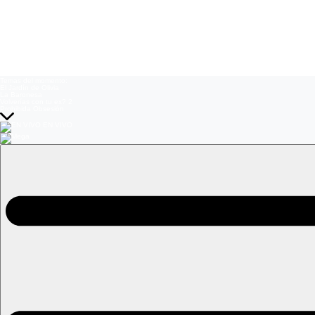
Temas del momento:
El Jardín de Olivia
La Baronesa
Volverías con tu ex? 2
Prohibida Obsesión
EN VIVO