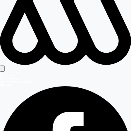
Señales en vivo
Señal Mega
Señal Mega 2
Señal Meganoticias Ahora
Síguenos