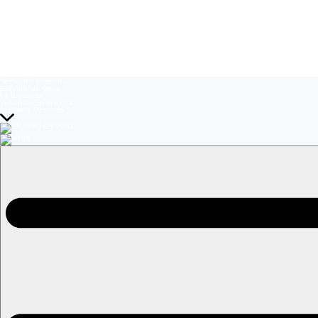
Temas del momento:
El Jardín de Olivia
La Baronesa
Volverías con tu ex? 2
Prohibida Obsesión
EN VIVO