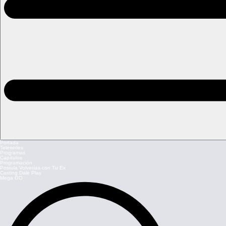
Portada
Teleseries
Programas
Capítulos
Programación
Postula Volverías con Tu Ex
Casting Dale Play
Mega GO