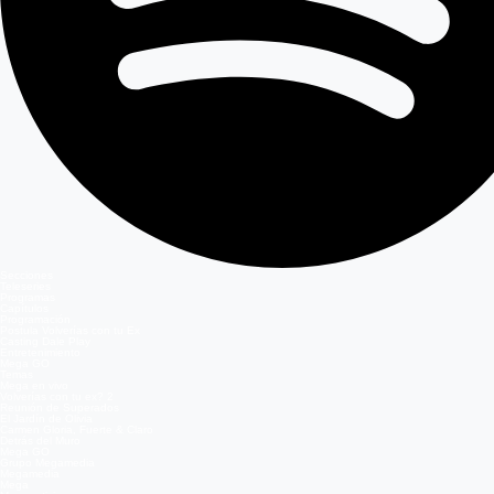
Secciones
Teleseries
Programas
Capítulos
Programación
Postula Volverías con tu Ex
Casting Dale Play
Entretenimiento
Mega GO
Temas
Mega en vivo
Volverías con tu ex? 2
Reunión de Superados
El Jardín de Olivia
Carmen Gloria, Fuerte & Claro
Detrás del Muro
Mega GO
Grupo Megamedia
Megamedia
Mega