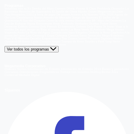
Programas
Volverías con tu Ex
Detrás del Muro
Carmen Gloria, Fuerte & Claro
Prohibida Obsesión
La
Baronesa
Reunión de Superados
El Jardín de Olivia
Mucho Gusto
Meganoticias
Dale
Play
Atrapados 133
La hora de jugar
De paseo
Acceso a lo Nuestro
Viña 2026
Aguas de
Oro
Los Casablanca
Nuevo Amores de Mercado
Juego de ilusiones
El Señor de la
Querencia
Al Sur del Corazón
Como la vida misma
Generación 98 '
Hijos del Desierto
La
Ley de Baltazar
Hasta Encontrarte
Amar Profundo
Verdades Ocultas
Pobre Novio
Demente
Edificio Corona
Only Friends
El Internado
Coliseo
Only Fama
Te Invito
Viaje a lo
insólito
De aquí vengo yo
Bajo el mismo techo
La Ruta Verde
El Antídoto
Mega Humor
Viajando Ando
La Ruta del Agua
Casado con hijos
Elegidos
Disfruta la Ruta
Capítulos
A la
punta del cerro
Los Carsong's
Copa Culinaria Carozzi
Sana Tentación
Mega Estelares
Plan V
El Retador
Desafío Emprendedor
The Covers
Isabel
Pecados Digitales
Modus
Operandi
Mi Barrio
Leyla
Corazón Negro
Trampa de Amor
Seyrán y Ferit
Yargi
Nehir
Olvídame si puedes
Secretos del Matrimonio
Ver todos los programas
Megamedia Corporativo
Quienes Somos
Información de Emisión
Información de Emisión 2014
Bases y ganadores
concursos
Orientaciones Programáticas
Trabaja con nosotros
Holding Bethia
Área
Comercial
Mediakit Digital
Síguenos