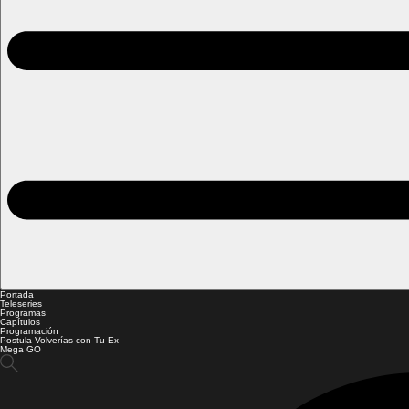
Portada
Teleseries
Programas
Capítulos
Programación
Postula Volverías con Tu Ex
Mega GO