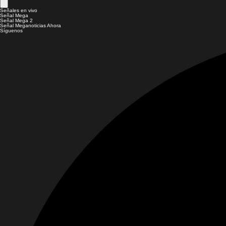
Señales en vivo
Señal Mega
Señal Mega 2
Señal Meganoticias Ahora
Síguenos