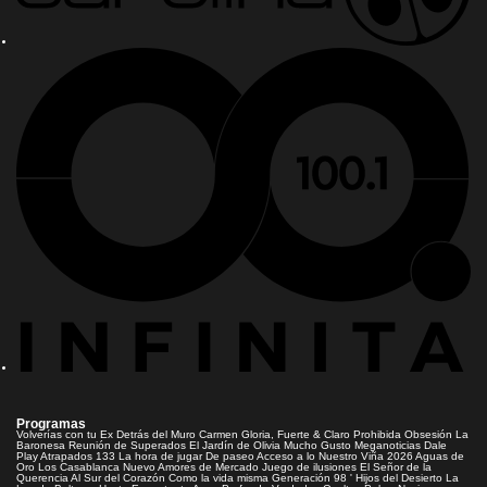
Programas
Volverías con tu Ex
Detrás del Muro
Carmen Gloria, Fuerte & Claro
Prohibida Obsesión
La
Baronesa
Reunión de Superados
El Jardín de Olivia
Mucho Gusto
Meganoticias
Dale
Play
Atrapados 133
La hora de jugar
De paseo
Acceso a lo Nuestro
Viña 2026
Aguas de
Oro
Los Casablanca
Nuevo Amores de Mercado
Juego de ilusiones
El Señor de la
Querencia
Al Sur del Corazón
Como la vida misma
Generación 98 '
Hijos del Desierto
La