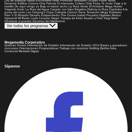
Ley de Baltazar
Hasta Encontrarte
Amar Profundo
Verdades Ocultas
Pobre Novio
Demente
Edificio Corona
Only Friends
El Internado
Coliseo
Only Fama
Te Invito
Viaje a lo
insólito
De aquí vengo yo
Bajo el mismo techo
La Ruta Verde
El Antídoto
Mega Humor
Viajando Ando
La Ruta del Agua
Casado con hijos
Elegidos
Disfruta la Ruta
Capítulos
A la
punta del cerro
Los Carsong's
Copa Culinaria Carozzi
Sana Tentación
Mega Estelares
Plan V
El Retador
Desafío Emprendedor
The Covers
Isabel
Pecados Digitales
Modus
Operandi
Mi Barrio
Leyla
Corazón Negro
Trampa de Amor
Seyrán y Ferit
Yargi
Nehir
Olvídame si puedes
Secretos del Matrimonio
Ver todos los programas
Megamedia Corporativo
Quienes Somos
Información de Emisión
Información de Emisión 2014
Bases y ganadores
concursos
Orientaciones Programáticas
Trabaja con nosotros
Holding Bethia
Área
Comercial
Mediakit Digital
Síguenos