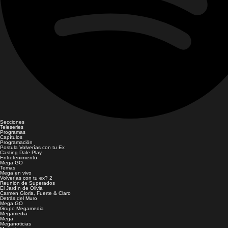
Secciones
Teleseries
Programas
Capítulos
Programación
Postula Volverías con tu Ex
Casting Dale Play
Entretenimiento
Mega GO
Temas
Mega en vivo
Volverías con tu ex? 2
Reunión de Superados
El Jardín de Olivia
Carmen Gloria, Fuerte & Claro
Detrás del Muro
Mega GO
Grupo Megamedia
Megamedia
Mega
Meganoticias