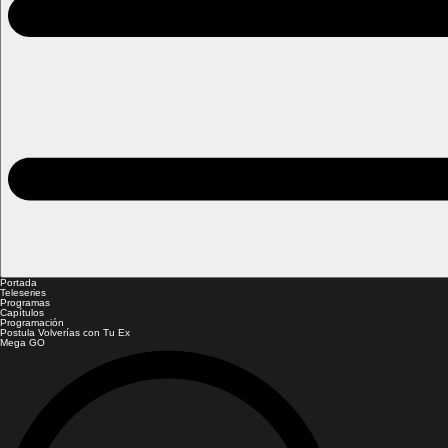
Portada
Teleseries
Programas
Capítulos
Programación
Postula Volverías con Tu Ex
Mega GO