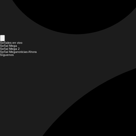
Señales en vivo
Señal Mega
Señal Mega 2
Señal Meganoticias Ahora
Síguenos