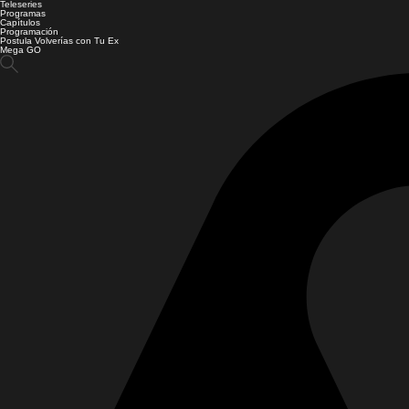
Teleseries
Programas
Capítulos
Programación
Postula Volverías con Tu Ex
Mega GO