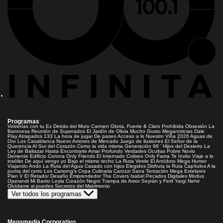
Programas
Volverías con tu Ex
Detrás del Muro
Carmen Gloria, Fuerte & Claro
Prohibida Obsesión
La
Baronesa
Reunión de Superados
El Jardín de Olivia
Mucho Gusto
Meganoticias
Dale
Play
Atrapados 133
La hora de jugar
De paseo
Acceso a lo Nuestro
Viña 2026
Aguas de
Oro
Los Casablanca
Nuevo Amores de Mercado
Juego de ilusiones
El Señor de la
Querencia
Al Sur del Corazón
Como la vida misma
Generación 98 '
Hijos del Desierto
La
Ley de Baltazar
Hasta Encontrarte
Amar Profundo
Verdades Ocultas
Pobre Novio
Demente
Edificio Corona
Only Friends
El Internado
Coliseo
Only Fama
Te Invito
Viaje a lo
insólito
De aquí vengo yo
Bajo el mismo techo
La Ruta Verde
El Antídoto
Mega Humor
Viajando Ando
La Ruta del Agua
Casado con hijos
Elegidos
Disfruta la Ruta
Capítulos
A la
punta del cerro
Los Carsong's
Copa Culinaria Carozzi
Sana Tentación
Mega Estelares
Plan V
El Retador
Desafío Emprendedor
The Covers
Isabel
Pecados Digitales
Modus
Operandi
Mi Barrio
Leyla
Corazón Negro
Trampa de Amor
Seyrán y Ferit
Yargi
Nehir
Olvídame si puedes
Secretos del Matrimonio
Ver todos los programas
Megamedia Corporativo