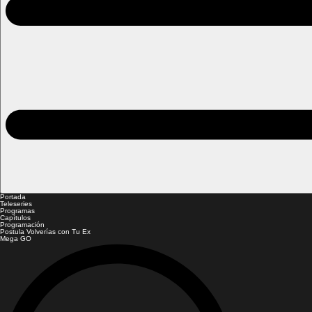
Portada
Teleseries
Programas
Capítulos
Programación
Postula Volverías con Tu Ex
Mega GO