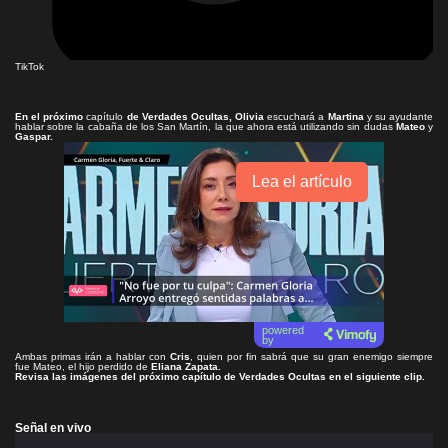
TikTok
En el próximo
capítulo
de
Verdades Ocultas
, Olivia
escuchará a
Martina
y su ayudante
hablar sobre la cabaña de los San Martín, la que ahora está utilizando sin dudas
Mateo
y
Gaspar.
Lea el artículo
powered
by
Ambas primas irán a hablar con
Cris
, quien por fin sabrá que su gran enemigo siempre
fue Mateo, el hijo perdido de
Eliana Zapata.
Revisa las imágenes del próximo capítulo de
Verdades Ocultas
en el siguiente clip.
Señal en vivo