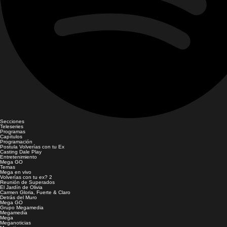
Secciones
Teleseries
Programas
Capítulos
Programación
Postula Volverías con tu Ex
Casting Dale Play
Entretenimiento
Mega GO
Temas
Mega en vivo
Volverías con tu ex? 2
Reunión de Superados
El Jardín de Olivia
Carmen Gloria, Fuerte & Claro
Detrás del Muro
Mega GO
Grupo Megamedia
Megamedia
Mega
Meganoticias