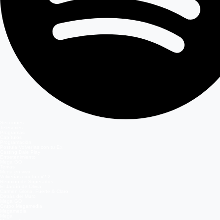
Secciones
Teleseries
Programas
Capítulos
Programación
Postula Volverías con tu Ex
Casting Dale Play
Entretenimiento
Mega GO
Temas
Mega en vivo
Volverías con tu ex? 2
Reunión de Superados
El Jardín de Olivia
Carmen Gloria, Fuerte & Claro
Detrás del Muro
Mega GO
Grupo Megamedia
Megamedia
Mega