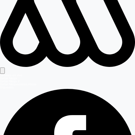
Señales en vivo
Señal Mega
Señal Mega 2
Señal Meganoticias Ahora
Síguenos