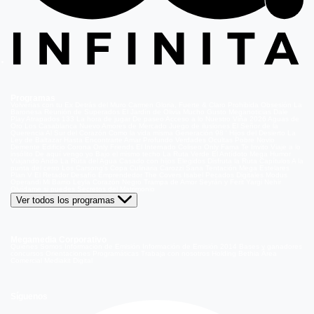
Programas
Volverías con tu Ex
Detrás del Muro
Carmen Gloria, Fuerte & Claro
Prohibida Obsesión
La
Baronesa
Reunión de Superados
El Jardín de Olivia
Mucho Gusto
Meganoticias
Dale
Play
Atrapados 133
La hora de jugar
De paseo
Acceso a lo Nuestro
Viña 2026
Aguas de
Oro
Los Casablanca
Nuevo Amores de Mercado
Juego de ilusiones
El Señor de la
Querencia
Al Sur del Corazón
Como la vida misma
Generación 98 '
Hijos del Desierto
La
Ley de Baltazar
Hasta Encontrarte
Amar Profundo
Verdades Ocultas
Pobre Novio
Demente
Edificio Corona
Only Friends
El Internado
Coliseo
Only Fama
Te Invito
Viaje a lo
insólito
De aquí vengo yo
Bajo el mismo techo
La Ruta Verde
El Antídoto
Mega Humor
Viajando Ando
La Ruta del Agua
Casado con hijos
Elegidos
Disfruta la Ruta
Capítulos
A la
punta del cerro
Los Carsong's
Copa Culinaria Carozzi
Sana Tentación
Mega Estelares
Plan V
El Retador
Desafío Emprendedor
The Covers
Isabel
Pecados Digitales
Modus
Operandi
Mi Barrio
Leyla
Corazón Negro
Trampa de Amor
Seyrán y Ferit
Yargi
Nehir
Olvídame si puedes
Secretos del Matrimonio
Ver todos los programas
Megamedia Corporativo
Quienes Somos
Información de Emisión
Información de Emisión 2014
Bases y ganadores
concursos
Orientaciones Programáticas
Trabaja con nosotros
Holding Bethia
Área
Comercial
Mediakit Digital
Síguenos