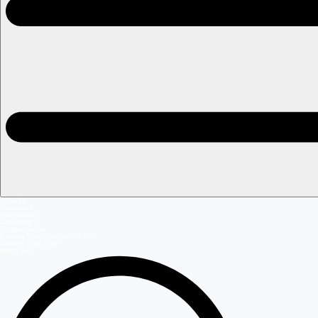
Portada
Teleseries
Programas
Capítulos
Programación
Postula Volverías con Tu Ex
Casting Dale Play
Mega GO