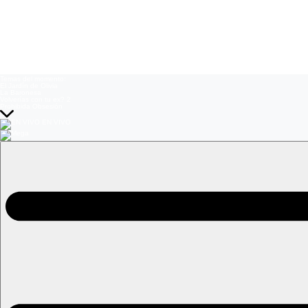
Temas del momento:
El Jardín de Olivia
La Baronesa
Volverías con tu ex? 2
Prohibida Obsesión
EN VIVO