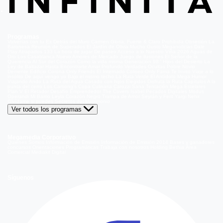
Programas
Volverías con tu Ex
Detrás del Muro
Carmen Gloria, Fuerte & Claro
Prohibida Obsesión
La
Baronesa
Reunión de Superados
El Jardín de Olivia
Mucho Gusto
Meganoticias
Dale
Play
Atrapados 133
La hora de jugar
De paseo
Acceso a lo Nuestro
Viña 2026
Aguas de
Oro
Los Casablanca
Nuevo Amores de Mercado
Juego de ilusiones
El Señor de la
Querencia
Al Sur del Corazón
Como la vida misma
Generación 98 '
Hijos del Desierto
La
Ley de Baltazar
Hasta Encontrarte
Amar Profundo
Verdades Ocultas
Pobre Novio
Demente
Edificio Corona
Only Friends
El Internado
Coliseo
Only Fama
Te Invito
Viaje a lo
insólito
De aquí vengo yo
Bajo el mismo techo
La Ruta Verde
El Antídoto
Mega Humor
Viajando Ando
La Ruta del Agua
Casado con hijos
Elegidos
Disfruta la Ruta
Capítulos
A la
punta del cerro
Los Carsong's
Copa Culinaria Carozzi
Sana Tentación
Mega Estelares
Plan V
El Retador
Desafío Emprendedor
The Covers
Isabel
Pecados Digitales
Modus
Operandi
Mi Barrio
Leyla
Corazón Negro
Trampa de Amor
Seyrán y Ferit
Yargi
Nehir
Olvídame si puedes
Secretos del Matrimonio
Ver todos los programas
Megamedia Corporativo
Quienes Somos
Información de Emisión
Información de Emisión 2014
Bases y ganadores
concursos
Orientaciones Programáticas
Trabaja con nosotros
Holding Bethia
Área
Comercial
Mediakit Digital
Síguenos