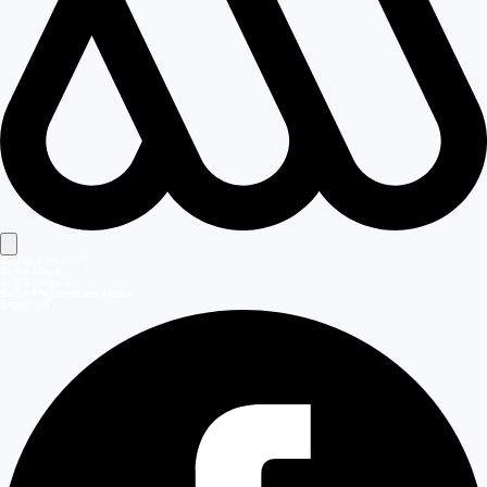
Señales en vivo
Señal Mega
Señal Mega 2
Señal Meganoticias Ahora
Síguenos