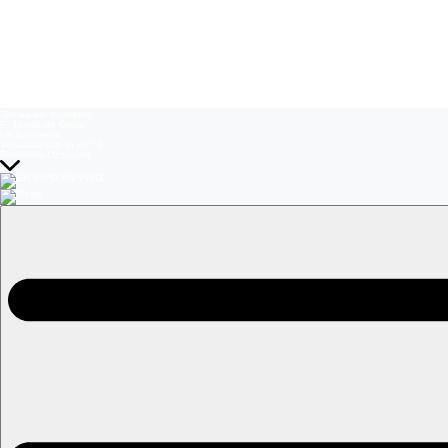
Temas del momento:
El Jardín de Olivia
La Baronesa
Volverías con tu ex? 2
Prohibida Obsesión
EN VIVO