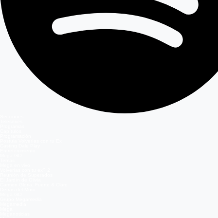
Secciones
Teleseries
Programas
Capítulos
Programación
Postula Volverías con tu Ex
Casting Dale Play
Entretenimiento
Mega GO
Temas
Mega en vivo
Volverías con tu ex? 2
Reunión de Superados
El Jardín de Olivia
Carmen Gloria, Fuerte & Claro
Detrás del Muro
Mega GO
Grupo Megamedia
Megamedia
Mega
Meganoticias