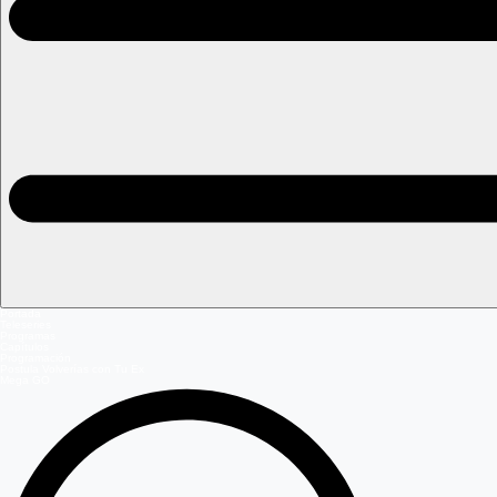
Portada
Teleseries
Programas
Capítulos
Programación
Postula Volverías con Tu Ex
Mega GO