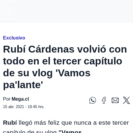
Megatiempo
Mega 2
Infinita
Romántica
FM Tiempo
Carolina
Radio Disney
Exclusivo
Rubí Cárdenas volvió con
todo en el tercer capítulo
de su vlog 'Vamos
pa'lante'
Por
Mega.cl
15 abr. 2021 - 19:45 hrs.
Rubí
llegó más feliz que nunca a este tercer
capítulo de su vlog
"Vamos