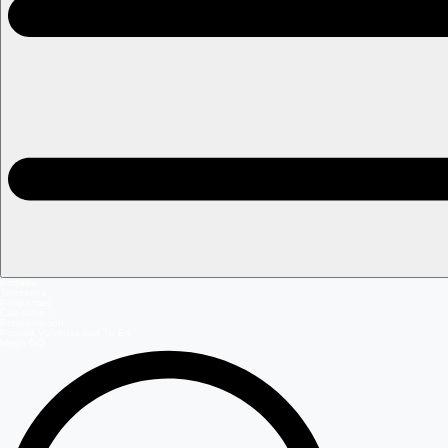
Portada
Teleseries
Programas
Capítulos
Programación
Postula Volverías con Tu Ex
Mega GO