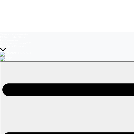
Temas del momento:
El Jardín de Olivia
La Baronesa
Volverías con tu ex? 2
Prohibida Obsesión
EN VIVO