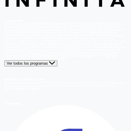
Programas
Volverías con tu Ex
Detrás del Muro
Carmen Gloria, Fuerte & Claro
Prohibida Obsesión
La
Baronesa
Reunión de Superados
El Jardín de Olivia
Mucho Gusto
Meganoticias
Dale
Play
Atrapados 133
La hora de jugar
De paseo
Acceso a lo Nuestro
Viña 2026
Aguas de
Oro
Los Casablanca
Nuevo Amores de Mercado
Juego de ilusiones
El Señor de la
Querencia
Al Sur del Corazón
Como la vida misma
Generación 98 '
Hijos del Desierto
La
Ley de Baltazar
Hasta Encontrarte
Amar Profundo
Verdades Ocultas
Pobre Novio
Demente
Edificio Corona
Only Friends
El Internado
Coliseo
Only Fama
Te Invito
Viaje a lo
insólito
De aquí vengo yo
Bajo el mismo techo
La Ruta Verde
El Antídoto
Mega Humor
Viajando Ando
La Ruta del Agua
Casado con hijos
Elegidos
Disfruta la Ruta
Capítulos
A la
punta del cerro
Los Carsong's
Copa Culinaria Carozzi
Sana Tentación
Mega Estelares
Plan V
El Retador
Desafío Emprendedor
The Covers
Isabel
Pecados Digitales
Modus
Operandi
Mi Barrio
Leyla
Corazón Negro
Trampa de Amor
Seyrán y Ferit
Yargi
Nehir
Olvídame si puedes
Secretos del Matrimonio
Ver todos los programas
Megamedia Corporativo
Quienes Somos
Información de Emisión
Información de Emisión 2014
Bases y ganadores
concursos
Orientaciones Programáticas
Trabaja con nosotros
Holding Bethia
Área
Comercial
Mediakit Digital
Síguenos