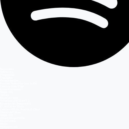
Secciones
Teleseries
Programas
Capítulos
Programación
Postula Volverías con tu Ex
Casting Dale Play
Entretenimiento
Mega GO
Temas
Mega en vivo
Volverías con tu ex? 2
Reunión de Superados
El Jardín de Olivia
Carmen Gloria, Fuerte & Claro
Detrás del Muro
Mega GO
Grupo Megamedia
Megamedia
Mega
Meganoticias