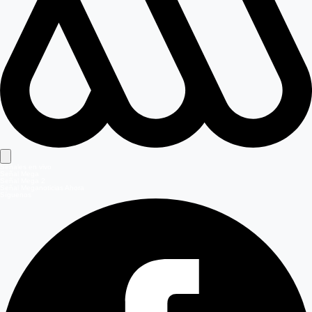
Señales en vivo
Señal Mega
Señal Mega 2
Señal Meganoticias Ahora
Síguenos