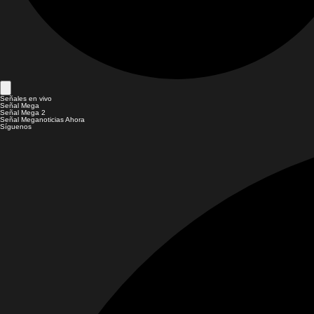
Señales en vivo
Señal Mega
Señal Mega 2
Señal Meganoticias Ahora
Síguenos