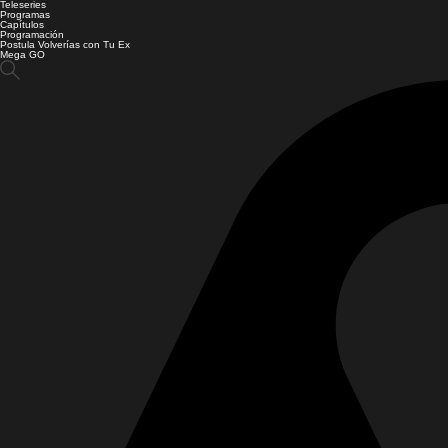
Teleseries
Programas
Capítulos
Programación
Postula Volverías con Tu Ex
Mega GO