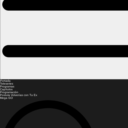
Portada
Teleseries
Programas
Capítulos
Programación
Postula Volverías con Tu Ex
Mega GO