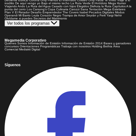
Demente
Edificio Corona
Only Friends
El Internado
Coliseo
Only Fama
Te Invito
Viaje a lo
insólito
De aquí vengo yo
Bajo el mismo techo
La Ruta Verde
El Antídoto
Mega Humor
Viajando Ando
La Ruta del Agua
Casado con hijos
Elegidos
Disfruta la Ruta
Capítulos
A la
punta del cerro
Los Carsong's
Copa Culinaria Carozzi
Sana Tentación
Mega Estelares
Plan V
El Retador
Desafío Emprendedor
The Covers
Isabel
Pecados Digitales
Modus
Operandi
Mi Barrio
Leyla
Corazón Negro
Trampa de Amor
Seyrán y Ferit
Yargi
Nehir
Olvídame si puedes
Secretos del Matrimonio
Ver todos los programas
Megamedia Corporativo
Quienes Somos
Información de Emisión
Información de Emisión 2014
Bases y ganadores
concursos
Orientaciones Programáticas
Trabaja con nosotros
Holding Bethia
Área
Comercial
Mediakit Digital
Síguenos