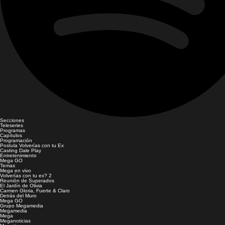
Secciones
Teleseries
Programas
Capítulos
Programación
Postula Volverías con tu Ex
Casting Dale Play
Entretenimiento
Mega GO
Temas
Mega en vivo
Volverías con tu ex? 2
Reunión de Superados
El Jardín de Olivia
Carmen Gloria, Fuerte & Claro
Detrás del Muro
Mega GO
Grupo Megamedia
Megamedia
Mega
Meganoticias