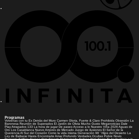
Programas
Volverías con tu Ex
Detrás del Muro
Carmen Gloria, Fuerte & Claro
Prohibida Obsesión
La
Baronesa
Reunión de Superados
El Jardín de Olivia
Mucho Gusto
Meganoticias
Dale
Play
Atrapados 133
La hora de jugar
De paseo
Acceso a lo Nuestro
Viña 2026
Aguas de
Oro
Los Casablanca
Nuevo Amores de Mercado
Juego de ilusiones
El Señor de la
Querencia
Al Sur del Corazón
Como la vida misma
Generación 98 '
Hijos del Desierto
La
Ley de Baltazar
Hasta Encontrarte
Amar Profundo
Verdades Ocultas
Pobre Novio