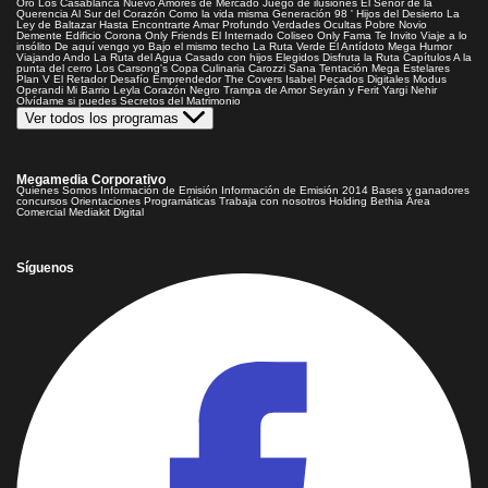
Oro
Los Casablanca
Nuevo Amores de Mercado
Juego de ilusiones
El Señor de la
Querencia
Al Sur del Corazón
Como la vida misma
Generación 98 '
Hijos del Desierto
La
Ley de Baltazar
Hasta Encontrarte
Amar Profundo
Verdades Ocultas
Pobre Novio
Demente
Edificio Corona
Only Friends
El Internado
Coliseo
Only Fama
Te Invito
Viaje a lo
insólito
De aquí vengo yo
Bajo el mismo techo
La Ruta Verde
El Antídoto
Mega Humor
Viajando Ando
La Ruta del Agua
Casado con hijos
Elegidos
Disfruta la Ruta
Capítulos
A la
punta del cerro
Los Carsong's
Copa Culinaria Carozzi
Sana Tentación
Mega Estelares
Plan V
El Retador
Desafío Emprendedor
The Covers
Isabel
Pecados Digitales
Modus
Operandi
Mi Barrio
Leyla
Corazón Negro
Trampa de Amor
Seyrán y Ferit
Yargi
Nehir
Olvídame si puedes
Secretos del Matrimonio
Ver todos los programas
Megamedia Corporativo
Quienes Somos
Información de Emisión
Información de Emisión 2014
Bases y ganadores
concursos
Orientaciones Programáticas
Trabaja con nosotros
Holding Bethia
Área
Comercial
Mediakit Digital
Síguenos