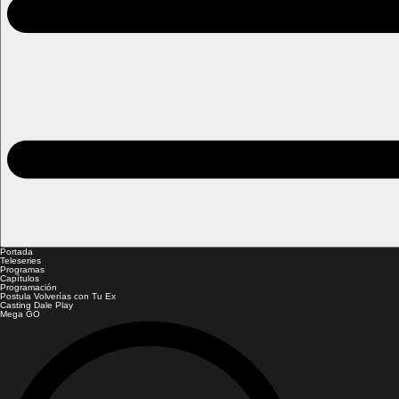
Portada
Teleseries
Programas
Capítulos
Programación
Postula Volverías con Tu Ex
Casting Dale Play
Mega GO