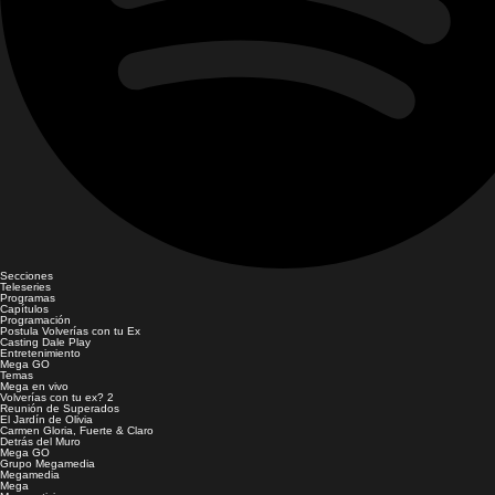
Secciones
Teleseries
Programas
Capítulos
Programación
Postula Volverías con tu Ex
Casting Dale Play
Entretenimiento
Mega GO
Temas
Mega en vivo
Volverías con tu ex? 2
Reunión de Superados
El Jardín de Olivia
Carmen Gloria, Fuerte & Claro
Detrás del Muro
Mega GO
Grupo Megamedia
Megamedia
Mega