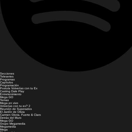
Secciones
Teleseries
Programas
Capítulos
Programación
Postula Volverías con tu Ex
Casting Dale Play
Entretenimiento
Mega GO
Temas
Mega en vivo
Volverías con tu ex? 2
Reunión de Superados
El Jardín de Olivia
Carmen Gloria, Fuerte & Claro
Detrás del Muro
Mega GO
Grupo Megamedia
Megamedia
Mega