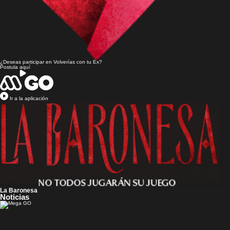
¿Deseas participar en
Volverías con tu Ex?
Postula aquí
Ir a la aplicación
La Baronesa
Noticias