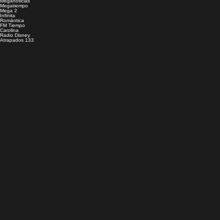
Meganoticias
Megatiempo
Mega 2
Infinita
Romántica
FM Tiempo
Carolina
Radio Disney
Atrapados 133