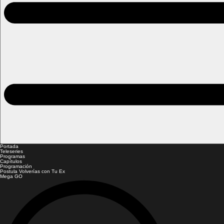
Portada
Teleseries
Programas
Capítulos
Programación
Postula Volverías con Tu Ex
Mega GO