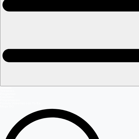
Portada
Teleseries
Programas
Capítulos
Programación
Postula Volverías con Tu Ex
Mega GO