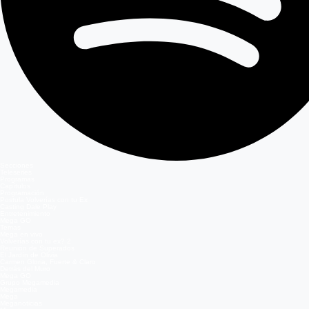
Secciones
Teleseries
Programas
Capítulos
Programación
Postula Volverías con tu Ex
Casting Dale Play
Entretenimiento
Mega GO
Temas
Mega en vivo
Volverías con tu ex? 2
Reunión de Superados
El Jardín de Olivia
Carmen Gloria, Fuerte & Claro
Detrás del Muro
Mega GO
Grupo Megamedia
Megamedia
Mega
Meganoticias