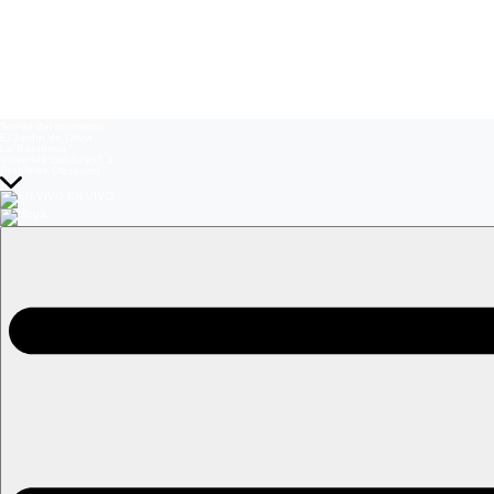
Temas del momento:
El Jardín de Olivia
La Baronesa
Volverías con tu ex? 2
Prohibida Obsesión
EN VIVO