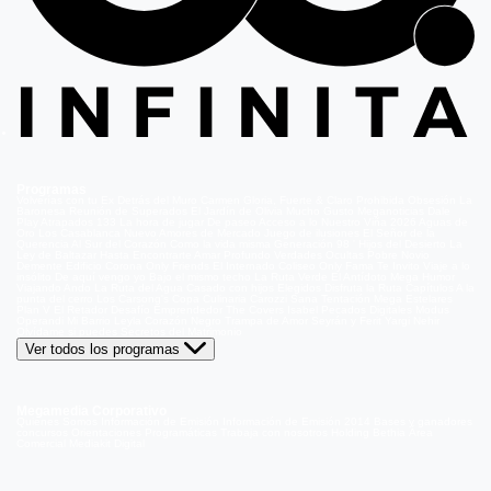
Programas
Volverías con tu Ex
Detrás del Muro
Carmen Gloria, Fuerte & Claro
Prohibida Obsesión
La
Baronesa
Reunión de Superados
El Jardín de Olivia
Mucho Gusto
Meganoticias
Dale
Play
Atrapados 133
La hora de jugar
De paseo
Acceso a lo Nuestro
Viña 2026
Aguas de
Oro
Los Casablanca
Nuevo Amores de Mercado
Juego de ilusiones
El Señor de la
Querencia
Al Sur del Corazón
Como la vida misma
Generación 98 '
Hijos del Desierto
La
Ley de Baltazar
Hasta Encontrarte
Amar Profundo
Verdades Ocultas
Pobre Novio
Demente
Edificio Corona
Only Friends
El Internado
Coliseo
Only Fama
Te Invito
Viaje a lo
insólito
De aquí vengo yo
Bajo el mismo techo
La Ruta Verde
El Antídoto
Mega Humor
Viajando Ando
La Ruta del Agua
Casado con hijos
Elegidos
Disfruta la Ruta
Capítulos
A la
punta del cerro
Los Carsong's
Copa Culinaria Carozzi
Sana Tentación
Mega Estelares
Plan V
El Retador
Desafío Emprendedor
The Covers
Isabel
Pecados Digitales
Modus
Operandi
Mi Barrio
Leyla
Corazón Negro
Trampa de Amor
Seyrán y Ferit
Yargi
Nehir
Olvídame si puedes
Secretos del Matrimonio
Ver todos los programas
Megamedia Corporativo
Quienes Somos
Información de Emisión
Información de Emisión 2014
Bases y ganadores
concursos
Orientaciones Programáticas
Trabaja con nosotros
Holding Bethia
Área
Comercial
Mediakit Digital