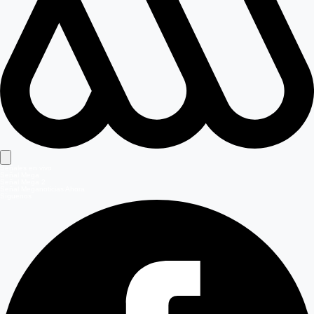
Señales en vivo
Señal Mega
Señal Mega 2
Señal Meganoticias Ahora
Síguenos