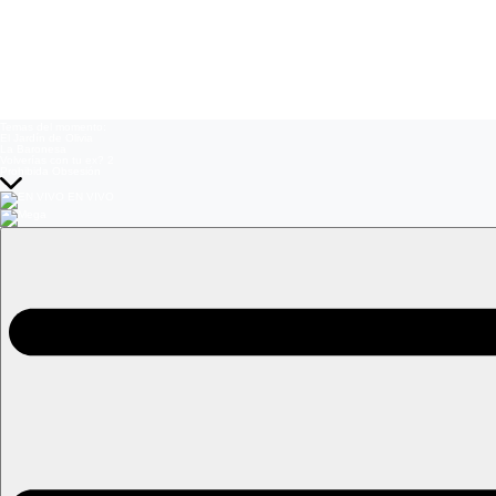
Temas del momento:
El Jardín de Olivia
La Baronesa
Volverías con tu ex? 2
Prohibida Obsesión
EN VIVO