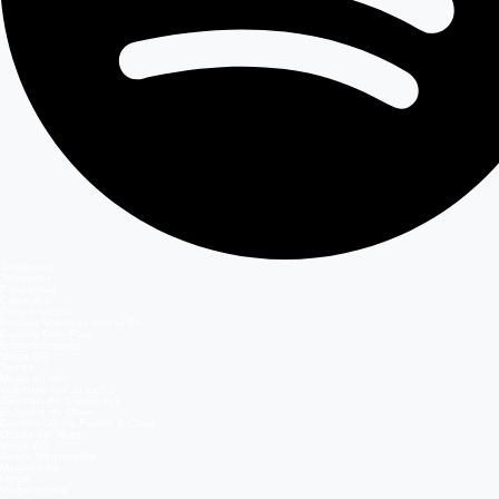
Secciones
Teleseries
Programas
Capítulos
Programación
Postula Volverías con tu Ex
Casting Dale Play
Entretenimiento
Mega GO
Temas
Mega en vivo
Volverías con tu ex? 2
Reunión de Superados
El Jardín de Olivia
Carmen Gloria, Fuerte & Claro
Detrás del Muro
Mega GO
Grupo Megamedia
Megamedia
Mega
Meganoticias