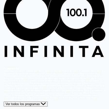
Programas
Volverías con tu Ex
Detrás del Muro
Carmen Gloria, Fuerte & Claro
Prohibida Obsesión
La
Baronesa
Reunión de Superados
El Jardín de Olivia
Mucho Gusto
Meganoticias
Dale
Play
Atrapados 133
La hora de jugar
De paseo
Acceso a lo Nuestro
Viña 2026
Aguas de
Oro
Los Casablanca
Nuevo Amores de Mercado
Juego de ilusiones
El Señor de la
Querencia
Al Sur del Corazón
Como la vida misma
Generación 98 '
Hijos del Desierto
La
Ley de Baltazar
Hasta Encontrarte
Amar Profundo
Verdades Ocultas
Pobre Novio
Demente
Edificio Corona
Only Friends
El Internado
Coliseo
Only Fama
Te Invito
Viaje a lo
insólito
De aquí vengo yo
Bajo el mismo techo
La Ruta Verde
El Antídoto
Mega Humor
Viajando Ando
La Ruta del Agua
Casado con hijos
Elegidos
Disfruta la Ruta
Capítulos
A la
punta del cerro
Los Carsong's
Copa Culinaria Carozzi
Sana Tentación
Mega Estelares
Plan V
El Retador
Desafío Emprendedor
The Covers
Isabel
Pecados Digitales
Modus
Operandi
Mi Barrio
Leyla
Corazón Negro
Trampa de Amor
Seyrán y Ferit
Yargi
Nehir
Olvídame si puedes
Secretos del Matrimonio
Ver todos los programas