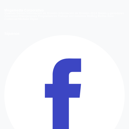
Megamedia Corporativo
Quienes Somos
Información de Emisión
Información de Emisión 2014
Bases y ganadores
concursos
Orientaciones Programáticas
Trabaja con nosotros
Holding Bethia
Área
Comercial
Mediakit Digital
Síguenos