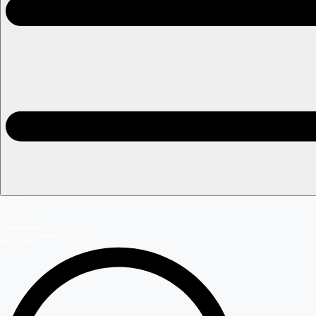
Portada
Teleseries
Programas
Capítulos
Programación
Postula Volverías con Tu Ex
Mega GO