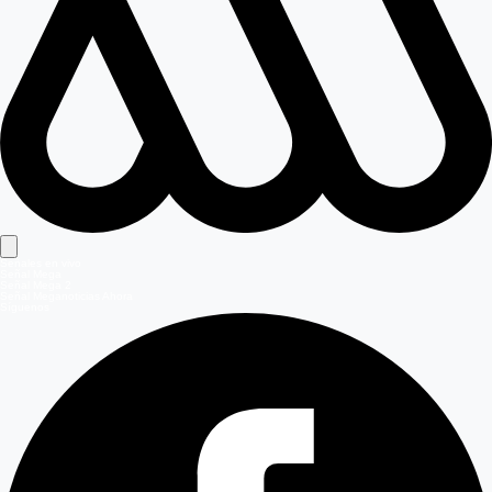
Señales en vivo
Señal Mega
Señal Mega 2
Señal Meganoticias Ahora
Síguenos