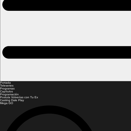
Portada
Teleseries
Programas
Capítulos
Programación
Postula Volverías con Tu Ex
Casting Dale Play
Mega GO