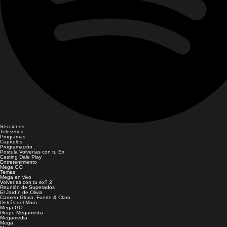
Secciones
Teleseries
Programas
Capítulos
Programación
Postula Volverías con tu Ex
Casting Dale Play
Entretenimiento
Mega GO
Temas
Mega en vivo
Volverías con tu ex? 2
Reunión de Superados
El Jardín de Olivia
Carmen Gloria, Fuerte & Claro
Detrás del Muro
Mega GO
Grupo Megamedia
Megamedia
Mega