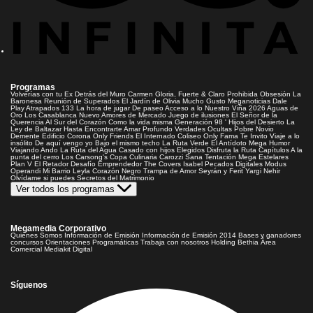
Programas
Volverías con tu Ex
Detrás del Muro
Carmen Gloria, Fuerte & Claro
Prohibida Obsesión
La
Baronesa
Reunión de Superados
El Jardín de Olivia
Mucho Gusto
Meganoticias
Dale
Play
Atrapados 133
La hora de jugar
De paseo
Acceso a lo Nuestro
Viña 2026
Aguas de
Oro
Los Casablanca
Nuevo Amores de Mercado
Juego de ilusiones
El Señor de la
Querencia
Al Sur del Corazón
Como la vida misma
Generación 98 '
Hijos del Desierto
La
Ley de Baltazar
Hasta Encontrarte
Amar Profundo
Verdades Ocultas
Pobre Novio
Demente
Edificio Corona
Only Friends
El Internado
Coliseo
Only Fama
Te Invito
Viaje a lo
insólito
De aquí vengo yo
Bajo el mismo techo
La Ruta Verde
El Antídoto
Mega Humor
Viajando Ando
La Ruta del Agua
Casado con hijos
Elegidos
Disfruta la Ruta
Capítulos
A la
punta del cerro
Los Carsong's
Copa Culinaria Carozzi
Sana Tentación
Mega Estelares
Plan V
El Retador
Desafío Emprendedor
The Covers
Isabel
Pecados Digitales
Modus
Operandi
Mi Barrio
Leyla
Corazón Negro
Trampa de Amor
Seyrán y Ferit
Yargi
Nehir
Olvídame si puedes
Secretos del Matrimonio
Ver todos los programas
Megamedia Corporativo
Quienes Somos
Información de Emisión
Información de Emisión 2014
Bases y ganadores
concursos
Orientaciones Programáticas
Trabaja con nosotros
Holding Bethia
Área
Comercial
Mediakit Digital
Síguenos