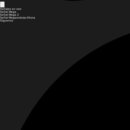
Señales en vivo
Señal Mega
Señal Mega 2
Señal Meganoticias Ahora
Síguenos