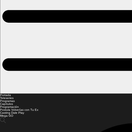
Portada
Teleseries
Programas
Capítulos
Programación
Postula Volverías con Tu Ex
Casting Dale Play
Mega GO