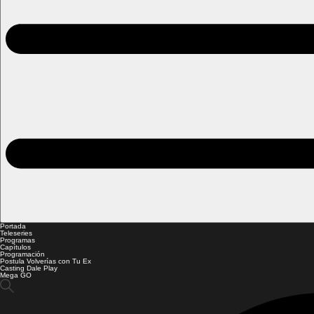
Portada
Teleseries
Programas
Capítulos
Programación
Postula Volverías con Tu Ex
Casting Dale Play
Mega GO