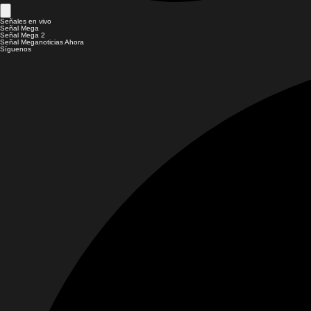
Señales en vivo
Señal Mega
Señal Mega 2
Señal Meganoticias Ahora
Síguenos