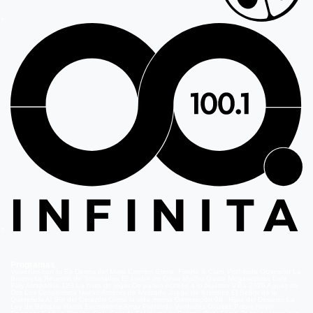
Programas
Volverías con tu Ex
Detrás del Muro
Carmen Gloria, Fuerte & Claro
Prohibida Obsesión
La
Baronesa
Reunión de Superados
El Jardín de Olivia
Mucho Gusto
Meganoticias
Dale
Play
Atrapados 133
La hora de jugar
De paseo
Acceso a lo Nuestro
Viña 2026
Aguas de
Oro
Los Casablanca
Nuevo Amores de Mercado
Juego de ilusiones
El Señor de la
Querencia
Al Sur del Corazón
Como la vida misma
Generación 98 '
Hijos del Desierto
La
Ley de Baltazar
Hasta Encontrarte
Amar Profundo
Verdades Ocultas
Pobre Novio