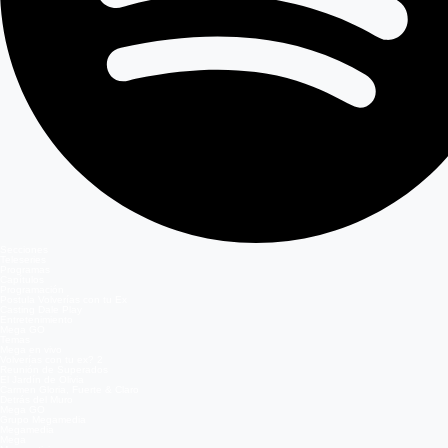
Secciones
Teleseries
Programas
Capítulos
Programación
Postula Volverías con tu Ex
Casting Dale Play
Entretenimiento
Mega GO
Temas
Mega en vivo
Volverías con tu ex? 2
Reunión de Superados
El Jardín de Olivia
Carmen Gloria, Fuerte & Claro
Detrás del Muro
Mega GO
Grupo Megamedia
Megamedia
Mega