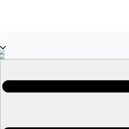
Temas del momento:
El Jardín de Olivia
La Baronesa
Volverías con tu ex? 2
Prohibida Obsesión
EN VIVO