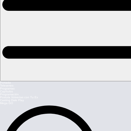
Portada
Teleseries
Programas
Capítulos
Programación
Postula Volverías con Tu Ex
Casting Dale Play
Mega GO