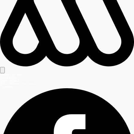
Señales en vivo
Señal Mega
Señal Mega 2
Señal Meganoticias Ahora
Síguenos