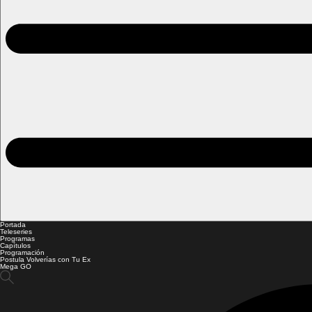
Portada
Teleseries
Programas
Capítulos
Programación
Postula Volverías con Tu Ex
Mega GO