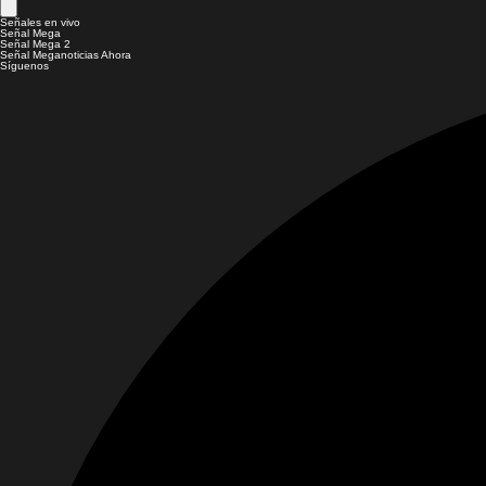
Señales en vivo
Señal Mega
Señal Mega 2
Señal Meganoticias Ahora
Síguenos