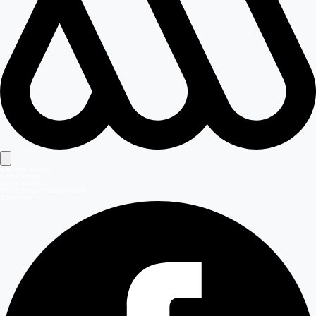
Señales en vivo
Señal Mega
Señal Mega 2
Señal Meganoticias Ahora
Síguenos