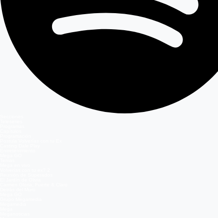
Secciones
Teleseries
Programas
Capítulos
Programación
Postula Volverías con tu Ex
Casting Dale Play
Entretenimiento
Mega GO
Temas
Mega en vivo
Volverías con tu ex? 2
Reunión de Superados
El Jardín de Olivia
Carmen Gloria, Fuerte & Claro
Detrás del Muro
Mega GO
Grupo Megamedia
Megamedia
Mega
Meganoticias