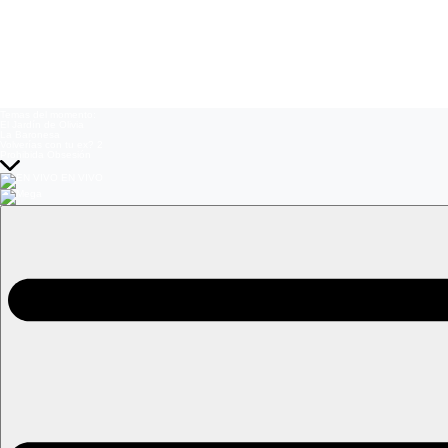
Temas del momento:
El Jardín de Olivia
La Baronesa
Volverías con tu ex? 2
Prohibida Obsesión
EN VIVO