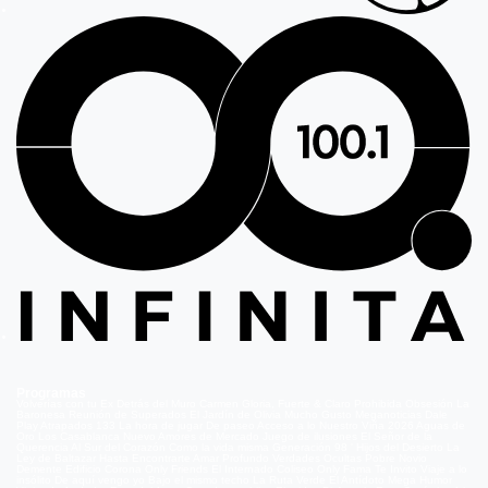
Programas
Volverías con tu Ex
Detrás del Muro
Carmen Gloria, Fuerte & Claro
Prohibida Obsesión
La
Baronesa
Reunión de Superados
El Jardín de Olivia
Mucho Gusto
Meganoticias
Dale
Play
Atrapados 133
La hora de jugar
De paseo
Acceso a lo Nuestro
Viña 2026
Aguas de
Oro
Los Casablanca
Nuevo Amores de Mercado
Juego de ilusiones
El Señor de la
Querencia
Al Sur del Corazón
Como la vida misma
Generación 98 '
Hijos del Desierto
La
Ley de Baltazar
Hasta Encontrarte
Amar Profundo
Verdades Ocultas
Pobre Novio
Demente
Edificio Corona
Only Friends
El Internado
Coliseo
Only Fama
Te Invito
Viaje a lo
insólito
De aquí vengo yo
Bajo el mismo techo
La Ruta Verde
El Antídoto
Mega Humor