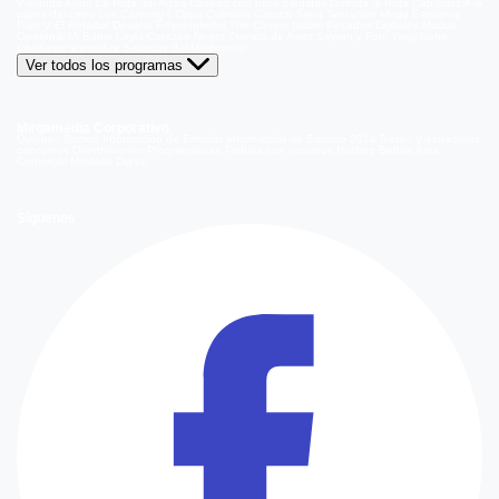
Viajando Ando
La Ruta del Agua
Casado con hijos
Elegidos
Disfruta la Ruta
Capítulos
A la
punta del cerro
Los Carsong's
Copa Culinaria Carozzi
Sana Tentación
Mega Estelares
Plan V
El Retador
Desafío Emprendedor
The Covers
Isabel
Pecados Digitales
Modus
Operandi
Mi Barrio
Leyla
Corazón Negro
Trampa de Amor
Seyrán y Ferit
Yargi
Nehir
Olvídame si puedes
Secretos del Matrimonio
Ver todos los programas
Megamedia Corporativo
Quienes Somos
Información de Emisión
Información de Emisión 2014
Bases y ganadores
concursos
Orientaciones Programáticas
Trabaja con nosotros
Holding Bethia
Área
Comercial
Mediakit Digital
Síguenos