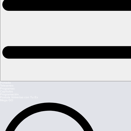
Portada
Teleseries
Programas
Capítulos
Programación
Postula Volverías con Tu Ex
Mega GO