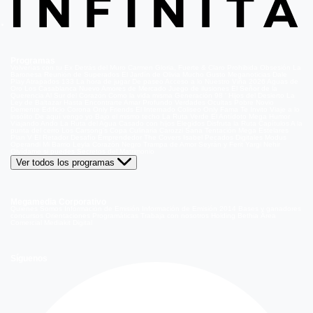
Programas
Volverías con tu Ex
Detrás del Muro
Carmen Gloria, Fuerte & Claro
Prohibida Obsesión
La
Baronesa
Reunión de Superados
El Jardín de Olivia
Mucho Gusto
Meganoticias
Dale
Play
Atrapados 133
La hora de jugar
De paseo
Acceso a lo Nuestro
Viña 2026
Aguas de
Oro
Los Casablanca
Nuevo Amores de Mercado
Juego de ilusiones
El Señor de la
Querencia
Al Sur del Corazón
Como la vida misma
Generación 98 '
Hijos del Desierto
La
Ley de Baltazar
Hasta Encontrarte
Amar Profundo
Verdades Ocultas
Pobre Novio
Demente
Edificio Corona
Only Friends
El Internado
Coliseo
Only Fama
Te Invito
Viaje a lo
insólito
De aquí vengo yo
Bajo el mismo techo
La Ruta Verde
El Antídoto
Mega Humor
Viajando Ando
La Ruta del Agua
Casado con hijos
Elegidos
Disfruta la Ruta
Capítulos
A la
punta del cerro
Los Carsong's
Copa Culinaria Carozzi
Sana Tentación
Mega Estelares
Plan V
El Retador
Desafío Emprendedor
The Covers
Isabel
Pecados Digitales
Modus
Operandi
Mi Barrio
Leyla
Corazón Negro
Trampa de Amor
Seyrán y Ferit
Yargi
Nehir
Olvídame si puedes
Secretos del Matrimonio
Ver todos los programas
Megamedia Corporativo
Quienes Somos
Información de Emisión
Información de Emisión 2014
Bases y ganadores
concursos
Orientaciones Programáticas
Trabaja con nosotros
Holding Bethia
Área
Comercial
Mediakit Digital
Síguenos