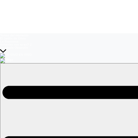
Temas del momento:
El Jardín de Olivia
La Baronesa
Volverías con tu ex? 2
Prohibida Obsesión
EN VIVO