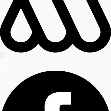
Señales en vivo
Señal Mega
Señal Mega 2
Señal Meganoticias Ahora
Síguenos