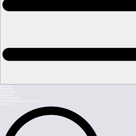
Portada
Teleseries
Programas
Capítulos
Programación
Postula Volverías con Tu Ex
Mega GO