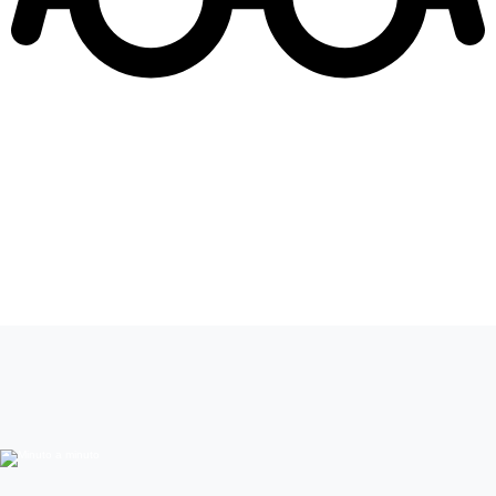
Leer más de
Mucho gusto
Sofía en peligro
MegaShorts