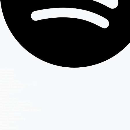
Secciones
Teleseries
Programas
Capítulos
Programación
Postula Volverías con tu Ex
Casting Dale Play
Entretenimiento
Mega GO
Temas
Mega en vivo
Volverías con tu ex? 2
Reunión de Superados
El Jardín de Olivia
Carmen Gloria, Fuerte & Claro
Detrás del Muro
Mega GO
Grupo Megamedia
Megamedia
Mega
Meganoticias