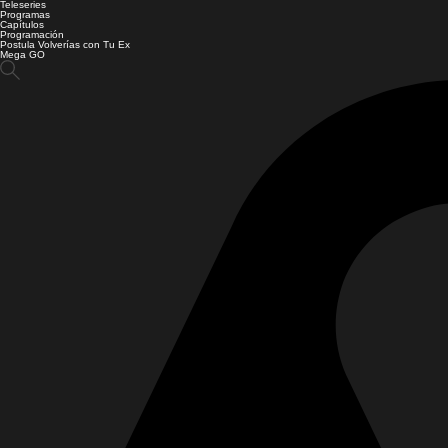
Teleseries
Programas
Capítulos
Programación
Postula Volverías con Tu Ex
Mega GO