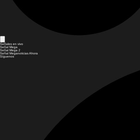
Señales en vivo
Señal Mega
Señal Mega 2
Señal Meganoticias Ahora
Síguenos