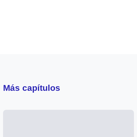
Leer más de
Oye!
Más
capítulos