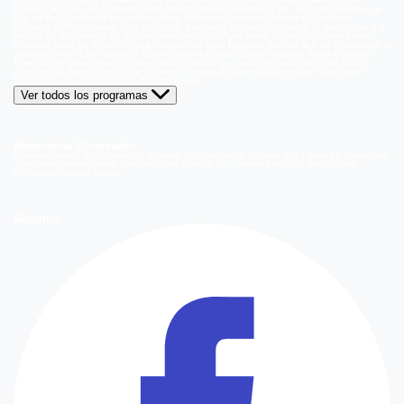
Querencia
Al Sur del Corazón
Como la vida misma
Generación 98 '
Hijos del Desierto
La
Ley de Baltazar
Hasta Encontrarte
Amar Profundo
Verdades Ocultas
Pobre Novio
Demente
Edificio Corona
Only Friends
El Internado
Coliseo
Only Fama
Te Invito
Viaje a lo
insólito
De aquí vengo yo
Bajo el mismo techo
La Ruta Verde
El Antídoto
Mega Humor
Viajando Ando
La Ruta del Agua
Casado con hijos
Elegidos
Disfruta la Ruta
Capítulos
A la
punta del cerro
Los Carsong's
Copa Culinaria Carozzi
Sana Tentación
Mega Estelares
Plan V
El Retador
Desafío Emprendedor
The Covers
Isabel
Pecados Digitales
Modus
Operandi
Mi Barrio
Leyla
Corazón Negro
Trampa de Amor
Seyrán y Ferit
Yargi
Nehir
Olvídame si puedes
Secretos del Matrimonio
Ver todos los programas
Megamedia Corporativo
Quienes Somos
Información de Emisión
Información de Emisión 2014
Bases y ganadores
concursos
Orientaciones Programáticas
Trabaja con nosotros
Holding Bethia
Área
Comercial
Mediakit Digital
Síguenos