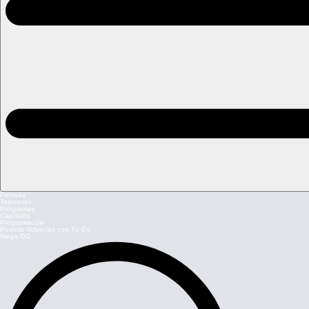
Portada
Teleseries
Programas
Capítulos
Programación
Postula Volverías con Tu Ex
Mega GO