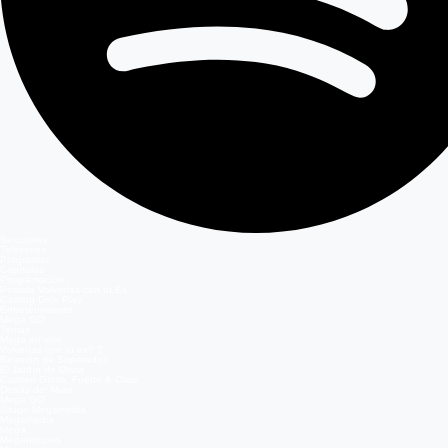
Secciones
Teleseries
Programas
Capítulos
Programación
Postula Volverías con tu Ex
Casting Dale Play
Entretenimiento
Mega GO
Temas
Mega en vivo
Volverías con tu ex? 2
Reunión de Superados
El Jardín de Olivia
Carmen Gloria, Fuerte & Claro
Detrás del Muro
Mega GO
Grupo Megamedia
Megamedia
Mega
Meganoticias