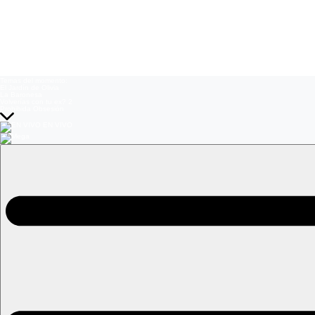
Temas del momento:
El Jardín de Olivia
La Baronesa
Volverías con tu ex? 2
Prohibida Obsesión
EN VIVO