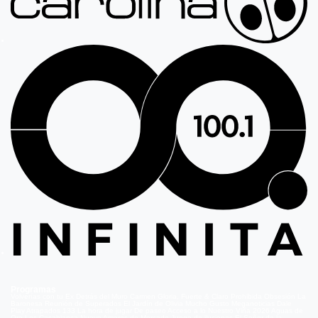
Programas
Volverías con tu Ex
Detrás del Muro
Carmen Gloria, Fuerte & Claro
Prohibida Obsesión
La
Baronesa
Reunión de Superados
El Jardín de Olivia
Mucho Gusto
Meganoticias
Dale
Play
Atrapados 133
La hora de jugar
De paseo
Acceso a lo Nuestro
Viña 2026
Aguas de
Oro
Los Casablanca
Nuevo Amores de Mercado
Juego de ilusiones
El Señor de la