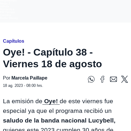
Megatiempo
Mega 2
Infinita
Romántica
FM Tiempo
Carolina
Radio Disney
Oye! / Mega
Capítulos
Oye! - Capítulo 38 -
Viernes 18 de agosto
Por
Marcela Paillape
18 ag. 2023 - 08:00 hrs.
La emisión de
Oye!
de este viernes fue
especial ya que el programa recibió un
saludo de la banda nacional Lucybell,
quienes este 2023 cumplen 30 años de