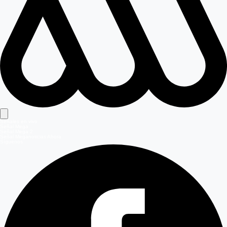
Señales en vivo
Señal Mega
Señal Mega 2
Señal Meganoticias Ahora
Síguenos