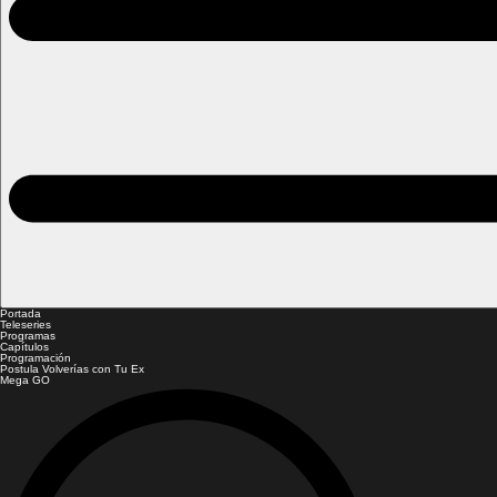
Portada
Teleseries
Programas
Capítulos
Programación
Postula Volverías con Tu Ex
Mega GO