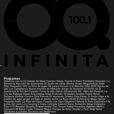
Programas
Volverías con tu Ex
Detrás del Muro
Carmen Gloria, Fuerte & Claro
Prohibida Obsesión
La
Baronesa
Reunión de Superados
El Jardín de Olivia
Mucho Gusto
Meganoticias
Dale
Play
Atrapados 133
La hora de jugar
De paseo
Acceso a lo Nuestro
Viña 2026
Aguas de
Oro
Los Casablanca
Nuevo Amores de Mercado
Juego de ilusiones
El Señor de la
Querencia
Al Sur del Corazón
Como la vida misma
Generación 98 '
Hijos del Desierto
La
Ley de Baltazar
Hasta Encontrarte
Amar Profundo
Verdades Ocultas
Pobre Novio
Demente
Edificio Corona
Only Friends
El Internado
Coliseo
Only Fama
Te Invito
Viaje a lo
insólito
De aquí vengo yo
Bajo el mismo techo
La Ruta Verde
El Antídoto
Mega Humor
Viajando Ando
La Ruta del Agua
Casado con hijos
Elegidos
Disfruta la Ruta
Capítulos
A la
punta del cerro
Los Carsong's
Copa Culinaria Carozzi
Sana Tentación
Mega Estelares
Plan V
El Retador
Desafío Emprendedor
The Covers
Isabel
Pecados Digitales
Modus
Operandi
Mi Barrio
Leyla
Corazón Negro
Trampa de Amor
Seyrán y Ferit
Yargi
Nehir
Olvídame si puedes
Secretos del Matrimonio