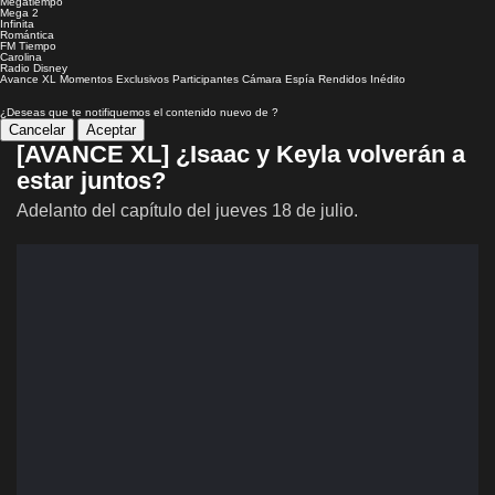
Megatiempo
Mega 2
Infinita
Romántica
FM Tiempo
Carolina
Radio Disney
Avance XL
Momentos
Exclusivos
Participantes
Cámara Espía
Rendidos
Inédito
¿Deseas que te notifiquemos el contenido nuevo de
?
Cancelar
Aceptar
[AVANCE XL] ¿Isaac y Keyla volverán a
estar juntos?
Adelanto del capítulo del jueves 18 de julio.