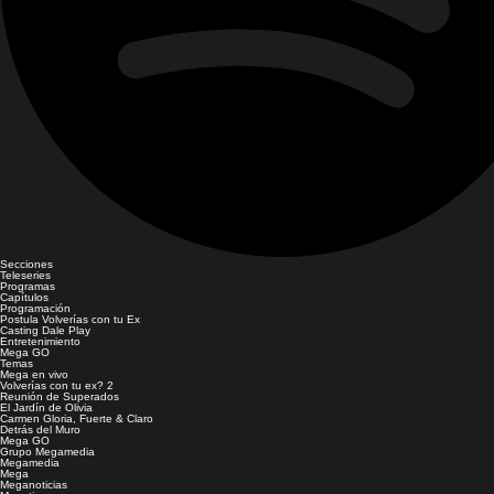
Secciones
Teleseries
Programas
Capítulos
Programación
Postula Volverías con tu Ex
Casting Dale Play
Entretenimiento
Mega GO
Temas
Mega en vivo
Volverías con tu ex? 2
Reunión de Superados
El Jardín de Olivia
Carmen Gloria, Fuerte & Claro
Detrás del Muro
Mega GO
Grupo Megamedia
Megamedia
Mega
Meganoticias