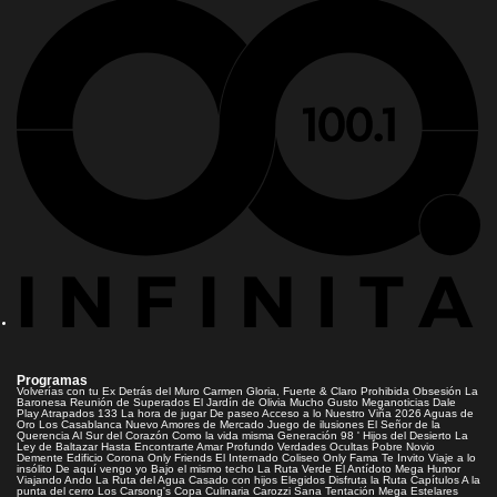
Programas
Volverías con tu Ex
Detrás del Muro
Carmen Gloria, Fuerte & Claro
Prohibida Obsesión
La
Baronesa
Reunión de Superados
El Jardín de Olivia
Mucho Gusto
Meganoticias
Dale
Play
Atrapados 133
La hora de jugar
De paseo
Acceso a lo Nuestro
Viña 2026
Aguas de
Oro
Los Casablanca
Nuevo Amores de Mercado
Juego de ilusiones
El Señor de la
Querencia
Al Sur del Corazón
Como la vida misma
Generación 98 '
Hijos del Desierto
La
Ley de Baltazar
Hasta Encontrarte
Amar Profundo
Verdades Ocultas
Pobre Novio
Demente
Edificio Corona
Only Friends
El Internado
Coliseo
Only Fama
Te Invito
Viaje a lo
insólito
De aquí vengo yo
Bajo el mismo techo
La Ruta Verde
El Antídoto
Mega Humor
Viajando Ando
La Ruta del Agua
Casado con hijos
Elegidos
Disfruta la Ruta
Capítulos
A la
punta del cerro
Los Carsong's
Copa Culinaria Carozzi
Sana Tentación
Mega Estelares