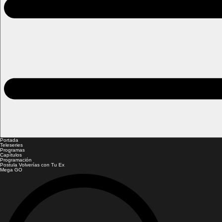
Portada
Teleseries
Programas
Capítulos
Programación
Postula Volverías con Tu Ex
Mega GO