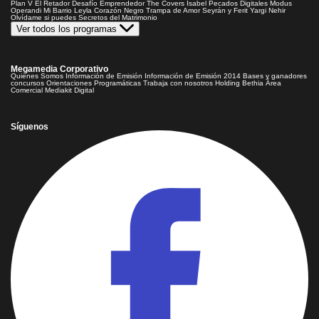
Plan V
El Retador
Desafío Emprendedor
The Covers
Isabel
Pecados Digitales
Modus
Operandi
Mi Barrio
Leyla
Corazón Negro
Trampa de Amor
Seyrán y Ferit
Yargi
Nehir
Olvídame si puedes
Secretos del Matrimonio
Ver todos los programas
Megamedia Corporativo
Quienes Somos
Información de Emisión
Información de Emisión 2014
Bases y ganadores
concursos
Orientaciones Programáticas
Trabaja con nosotros
Holding Bethia
Área
Comercial
Mediakit Digital
Síguenos