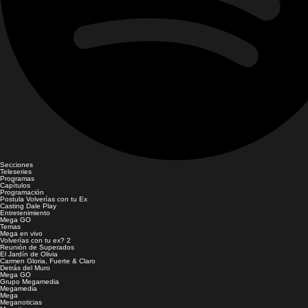
Secciones
Teleseries
Programas
Capítulos
Programación
Postula Volverías con tu Ex
Casting Dale Play
Entretenimiento
Mega GO
Temas
Mega en vivo
Volverías con tu ex? 2
Reunión de Superados
El Jardín de Olivia
Carmen Gloria, Fuerte & Claro
Detrás del Muro
Mega GO
Grupo Megamedia
Megamedia
Mega
Meganoticias