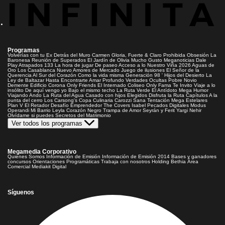
Programas
Volverías con tu Ex
Detrás del Muro
Carmen Gloria, Fuerte & Claro
Prohibida Obsesión
La
Baronesa
Reunión de Superados
El Jardín de Olivia
Mucho Gusto
Meganoticias
Dale
Play
Atrapados 133
La hora de jugar
De paseo
Acceso a lo Nuestro
Viña 2026
Aguas de
Oro
Los Casablanca
Nuevo Amores de Mercado
Juego de ilusiones
El Señor de la
Querencia
Al Sur del Corazón
Como la vida misma
Generación 98 '
Hijos del Desierto
La
Ley de Baltazar
Hasta Encontrarte
Amar Profundo
Verdades Ocultas
Pobre Novio
Demente
Edificio Corona
Only Friends
El Internado
Coliseo
Only Fama
Te Invito
Viaje a lo
insólito
De aquí vengo yo
Bajo el mismo techo
La Ruta Verde
El Antídoto
Mega Humor
Viajando Ando
La Ruta del Agua
Casado con hijos
Elegidos
Disfruta la Ruta
Capítulos
A la
punta del cerro
Los Carsong's
Copa Culinaria Carozzi
Sana Tentación
Mega Estelares
Plan V
El Retador
Desafío Emprendedor
The Covers
Isabel
Pecados Digitales
Modus
Operandi
Mi Barrio
Leyla
Corazón Negro
Trampa de Amor
Seyrán y Ferit
Yargi
Nehir
Olvídame si puedes
Secretos del Matrimonio
Ver todos los programas
Megamedia Corporativo
Quienes Somos
Información de Emisión
Información de Emisión 2014
Bases y ganadores
concursos
Orientaciones Programáticas
Trabaja con nosotros
Holding Bethia
Área
Comercial
Mediakit Digital
Síguenos