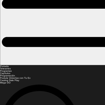
Portada
Teleseries
Programas
Capítulos
Programación
Postula Volverías con Tu Ex
Casting Dale Play
Mega GO