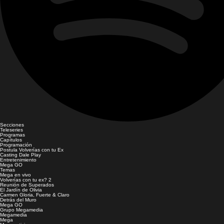
Secciones
Teleseries
Programas
Capítulos
Programación
Postula Volverías con tu Ex
Casting Dale Play
Entretenimiento
Mega GO
Temas
Mega en vivo
Volverías con tu ex? 2
Reunión de Superados
El Jardín de Olivia
Carmen Gloria, Fuerte & Claro
Detrás del Muro
Mega GO
Grupo Megamedia
Megamedia
Mega