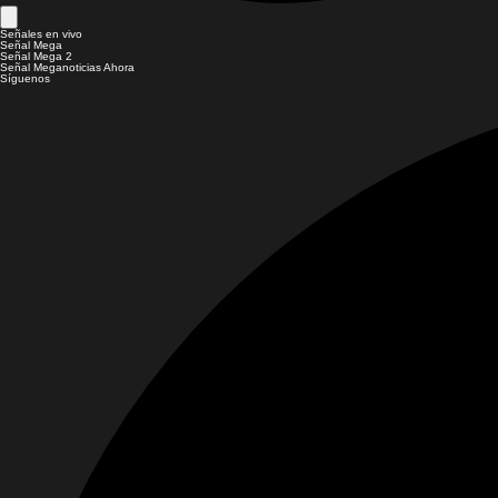
Señales en vivo
Señal Mega
Señal Mega 2
Señal Meganoticias Ahora
Síguenos