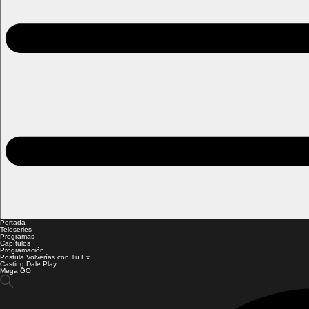
Portada
Teleseries
Programas
Capítulos
Programación
Postula Volverías con Tu Ex
Casting Dale Play
Mega GO