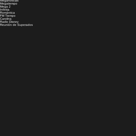
Meganoticias
Megatiempo
Mega 2
Infinita
Romántica
FM Tiempo
Carolina
Radio Disney
Reunión de Superados