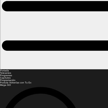
Portada
Teleseries
Programas
Capítulos
Programación
Postula Volverías con Tu Ex
Mega GO