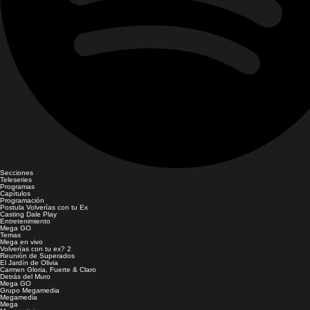
Secciones
Teleseries
Programas
Capítulos
Programación
Postula Volverías con tu Ex
Casting Dale Play
Entretenimiento
Mega GO
Temas
Mega en vivo
Volverías con tu ex? 2
Reunión de Superados
El Jardín de Olivia
Carmen Gloria, Fuerte & Claro
Detrás del Muro
Mega GO
Grupo Megamedia
Megamedia
Mega