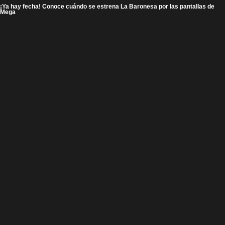
¡Ya hay fecha! Conoce cuándo se estrena La Baronesa por las pantallas de
Mega