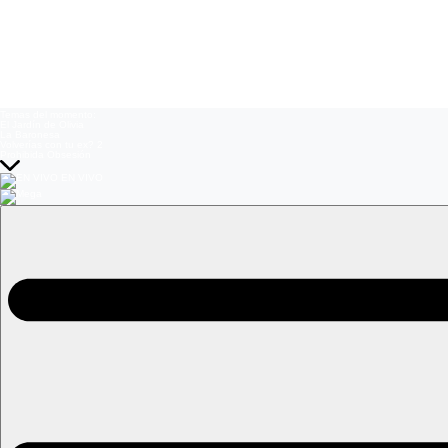
Temas del momento:
El Jardín de Olivia
La Baronesa
Volverías con tu ex? 2
Prohibida Obsesión
EN VIVO