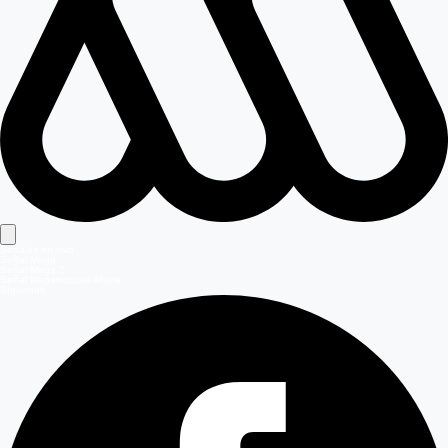
Señales en vivo
Señal Mega
Señal Mega 2
Señal Meganoticias Ahora
Síguenos