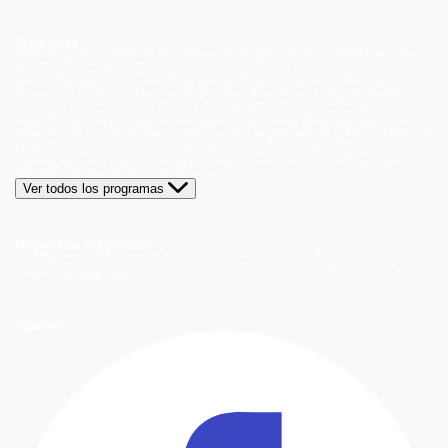
Programas
Volverías con tu Ex
Detrás del Muro
Carmen Gloria, Fuerte & Claro
Prohibida Obsesión
La
Baronesa
Reunión de Superados
El Jardín de Olivia
Mucho Gusto
Meganoticias
Dale
Play
Atrapados 133
La hora de jugar
De paseo
Acceso a lo Nuestro
Viña 2026
Aguas de
Oro
Los Casablanca
Nuevo Amores de Mercado
Juego de ilusiones
El Señor de la
Querencia
Al Sur del Corazón
Como la vida misma
Generación 98 '
Hijos del Desierto
La
Ley de Baltazar
Hasta Encontrarte
Amar Profundo
Verdades Ocultas
Pobre Novio
Demente
Edificio Corona
Only Friends
El Internado
Coliseo
Only Fama
Te Invito
Viaje a lo
insólito
De aquí vengo yo
Bajo el mismo techo
La Ruta Verde
El Antídoto
Mega Humor
Viajando Ando
La Ruta del Agua
Casado con hijos
Elegidos
Disfruta la Ruta
Capítulos
A la
punta del cerro
Los Carsong's
Copa Culinaria Carozzi
Sana Tentación
Mega Estelares
Plan V
El Retador
Desafío Emprendedor
The Covers
Isabel
Pecados Digitales
Modus
Operandi
Mi Barrio
Leyla
Corazón Negro
Trampa de Amor
Seyrán y Ferit
Yargi
Nehir
Olvídame si puedes
Secretos del Matrimonio
Ver todos los programas
Megamedia Corporativo
Quienes Somos
Información de Emisión
Información de Emisión 2014
Bases y ganadores
concursos
Orientaciones Programáticas
Trabaja con nosotros
Holding Bethia
Área
Comercial
Mediakit Digital
Síguenos