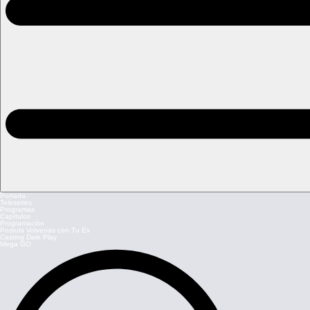
Portada
Teleseries
Programas
Capítulos
Programación
Postula Volverías con Tu Ex
Casting Dale Play
Mega GO