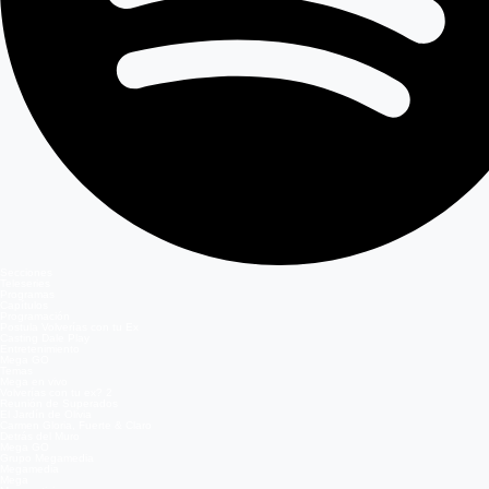
Secciones
Teleseries
Programas
Capítulos
Programación
Postula Volverías con tu Ex
Casting Dale Play
Entretenimiento
Mega GO
Temas
Mega en vivo
Volverías con tu ex? 2
Reunión de Superados
El Jardín de Olivia
Carmen Gloria, Fuerte & Claro
Detrás del Muro
Mega GO
Grupo Megamedia
Megamedia
Mega