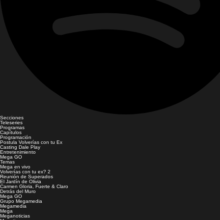
Secciones
Teleseries
Programas
Capítulos
Programación
Postula Volverías con tu Ex
Casting Dale Play
Entretenimiento
Mega GO
Temas
Mega en vivo
Volverías con tu ex? 2
Reunión de Superados
El Jardín de Olivia
Carmen Gloria, Fuerte & Claro
Detrás del Muro
Mega GO
Grupo Megamedia
Megamedia
Mega
Meganoticias