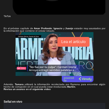
TikTok
En el próximo capítulo de
Amar Profundo
:
Ignacio
y
Juanjo
estarán muy asustados por
la información que contiene el celular robado.
Lea el artículo
powered
by
Además,
Tamara
utilizará la información recolectada por Ramona para encontrar algún
hecho de corrupción en el cual pueda estar involucrada
Marlén
.
Revisa un avance en el siguiente video
Señal en vivo