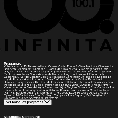
Programas
Volverías con tu Ex
Detrás del Muro
Carmen Gloria, Fuerte & Claro
Prohibida Obsesión
La
Baronesa
Reunión de Superados
El Jardín de Olivia
Mucho Gusto
Meganoticias
Dale
Play
Atrapados 133
La hora de jugar
De paseo
Acceso a lo Nuestro
Viña 2026
Aguas de
Oro
Los Casablanca
Nuevo Amores de Mercado
Juego de ilusiones
El Señor de la
Querencia
Al Sur del Corazón
Como la vida misma
Generación 98 '
Hijos del Desierto
La
Ley de Baltazar
Hasta Encontrarte
Amar Profundo
Verdades Ocultas
Pobre Novio
Demente
Edificio Corona
Only Friends
El Internado
Coliseo
Only Fama
Te Invito
Viaje a lo
insólito
De aquí vengo yo
Bajo el mismo techo
La Ruta Verde
El Antídoto
Mega Humor
Viajando Ando
La Ruta del Agua
Casado con hijos
Elegidos
Disfruta la Ruta
Capítulos
A la
punta del cerro
Los Carsong's
Copa Culinaria Carozzi
Sana Tentación
Mega Estelares
Plan V
El Retador
Desafío Emprendedor
The Covers
Isabel
Pecados Digitales
Modus
Operandi
Mi Barrio
Leyla
Corazón Negro
Trampa de Amor
Seyrán y Ferit
Yargi
Nehir
Olvídame si puedes
Secretos del Matrimonio
Ver todos los programas
Megamedia Corporativo