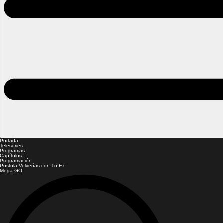
Portada
Teleseries
Programas
Capítulos
Programación
Postula Volverías con Tu Ex
Mega GO