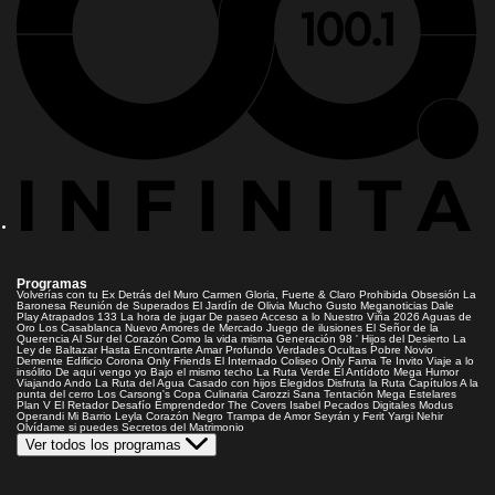
Programas
Volverías con tu Ex
Detrás del Muro
Carmen Gloria, Fuerte & Claro
Prohibida Obsesión
La
Baronesa
Reunión de Superados
El Jardín de Olivia
Mucho Gusto
Meganoticias
Dale
Play
Atrapados 133
La hora de jugar
De paseo
Acceso a lo Nuestro
Viña 2026
Aguas de
Oro
Los Casablanca
Nuevo Amores de Mercado
Juego de ilusiones
El Señor de la
Querencia
Al Sur del Corazón
Como la vida misma
Generación 98 '
Hijos del Desierto
La
Ley de Baltazar
Hasta Encontrarte
Amar Profundo
Verdades Ocultas
Pobre Novio
Demente
Edificio Corona
Only Friends
El Internado
Coliseo
Only Fama
Te Invito
Viaje a lo
insólito
De aquí vengo yo
Bajo el mismo techo
La Ruta Verde
El Antídoto
Mega Humor
Viajando Ando
La Ruta del Agua
Casado con hijos
Elegidos
Disfruta la Ruta
Capítulos
A la
punta del cerro
Los Carsong's
Copa Culinaria Carozzi
Sana Tentación
Mega Estelares
Plan V
El Retador
Desafío Emprendedor
The Covers
Isabel
Pecados Digitales
Modus
Operandi
Mi Barrio
Leyla
Corazón Negro
Trampa de Amor
Seyrán y Ferit
Yargi
Nehir
Olvídame si puedes
Secretos del Matrimonio
Ver todos los programas