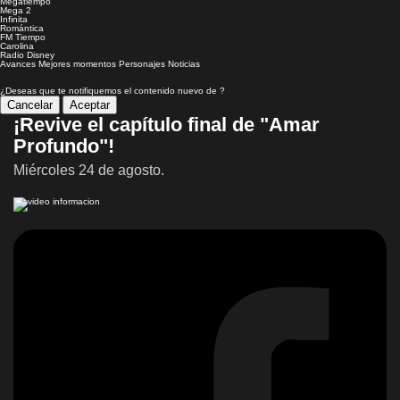
Megatiempo
Mega 2
Infinita
Romántica
FM Tiempo
Carolina
Radio Disney
Avances
Mejores momentos
Personajes
Noticias
¿Deseas que te notifiquemos el contenido nuevo de
?
Cancelar
Aceptar
¡Revive el capítulo final de "Amar
Profundo"!
Miércoles 24 de agosto.