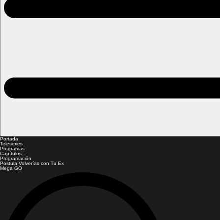
Portada
Teleseries
Programas
Capítulos
Programación
Postula Volverías con Tu Ex
Mega GO