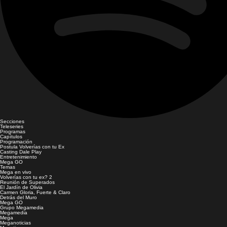
Secciones
Teleseries
Programas
Capítulos
Programación
Postula Volverías con tu Ex
Casting Dale Play
Entretenimiento
Mega GO
Temas
Mega en vivo
Volverías con tu ex? 2
Reunión de Superados
El Jardín de Olivia
Carmen Gloria, Fuerte & Claro
Detrás del Muro
Mega GO
Grupo Megamedia
Megamedia
Mega
Meganoticias