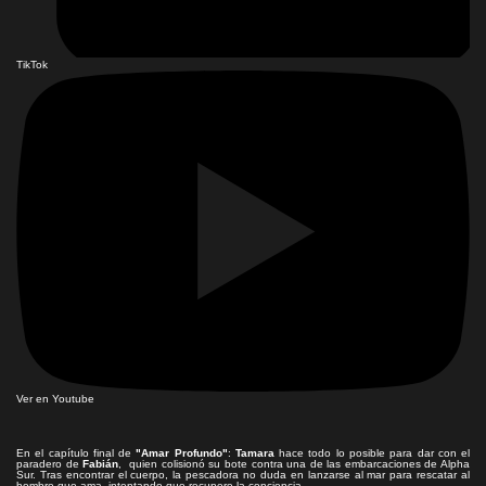
TikTok
Ver en Youtube
En el capítulo final de
"Amar Profundo"
:
Tamara
hace todo lo posible para dar con el
paradero de
Fabián
, quien colisionó su bote contra una de las embarcaciones de Alpha
Sur. Tras encontrar el cuerpo, la pescadora no duda en lanzarse al mar para rescatar al
hombre que ama, intentando que recupere la conciencia.