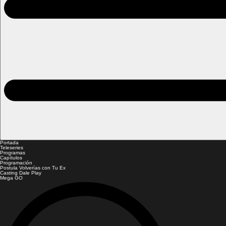
Portada
Teleseries
Programas
Capítulos
Programación
Postula Volverías con Tu Ex
Casting Dale Play
Mega GO