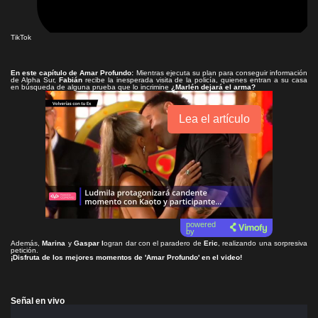
TikTok
En este capítulo de
Amar Profundo
:
Mientras ejecuta su plan para conseguir información
de Alpha Sur,
Fabián
recibe la inesperada visita de la policía, quienes entran a su casa
en búsqueda de alguna prueba que lo incrimine
¿Marlén dejará el arma?
Lea el artículo
powered
by
Además,
Marina
y
Gaspar l
ogran dar con el paradero de
Eric
, realizando una sorpresiva
petición.
¡Disfruta de los mejores momentos de 'Amar Profundo' en el video!
Señal en vivo