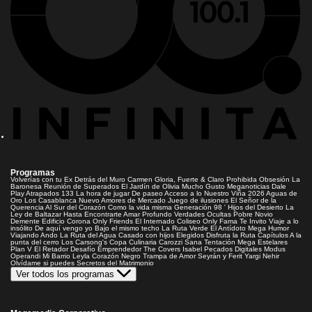
Programas
Volverías con tu Ex
Detrás del Muro
Carmen Gloria, Fuerte & Claro
Prohibida Obsesión
La
Baronesa
Reunión de Superados
El Jardín de Olivia
Mucho Gusto
Meganoticias
Dale
Play
Atrapados 133
La hora de jugar
De paseo
Acceso a lo Nuestro
Viña 2026
Aguas de
Oro
Los Casablanca
Nuevo Amores de Mercado
Juego de ilusiones
El Señor de la
Querencia
Al Sur del Corazón
Como la vida misma
Generación 98 '
Hijos del Desierto
La
Ley de Baltazar
Hasta Encontrarte
Amar Profundo
Verdades Ocultas
Pobre Novio
Demente
Edificio Corona
Only Friends
El Internado
Coliseo
Only Fama
Te Invito
Viaje a lo
insólito
De aquí vengo yo
Bajo el mismo techo
La Ruta Verde
El Antídoto
Mega Humor
Viajando Ando
La Ruta del Agua
Casado con hijos
Elegidos
Disfruta la Ruta
Capítulos
A la
punta del cerro
Los Carsong's
Copa Culinaria Carozzi
Sana Tentación
Mega Estelares
Plan V
El Retador
Desafío Emprendedor
The Covers
Isabel
Pecados Digitales
Modus
Operandi
Mi Barrio
Leyla
Corazón Negro
Trampa de Amor
Seyrán y Ferit
Yargi
Nehir
Olvídame si puedes
Secretos del Matrimonio
Ver todos los programas