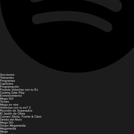
Secciones
Teleseries
Programas
Capítulos
Programación
Postula Volverías con tu Ex
Casting Dale Play
Entretenimiento
Mega GO
Temas
Mega en vivo
Volverías con tu ex? 2
Reunión de Superados
El Jardín de Olivia
Carmen Gloria, Fuerte & Claro
Detrás del Muro
Mega GO
Grupo Megamedia
Megamedia
Mega