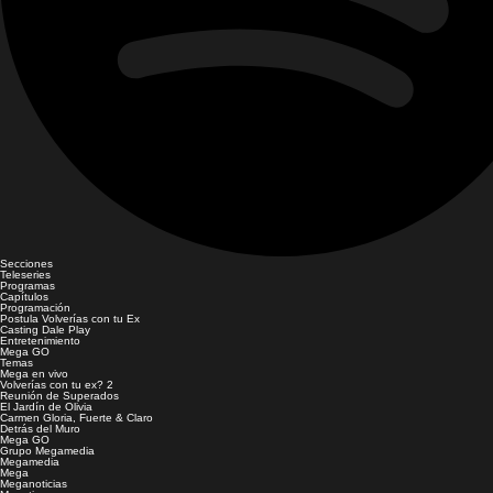
Secciones
Teleseries
Programas
Capítulos
Programación
Postula Volverías con tu Ex
Casting Dale Play
Entretenimiento
Mega GO
Temas
Mega en vivo
Volverías con tu ex? 2
Reunión de Superados
El Jardín de Olivia
Carmen Gloria, Fuerte & Claro
Detrás del Muro
Mega GO
Grupo Megamedia
Megamedia
Mega
Meganoticias