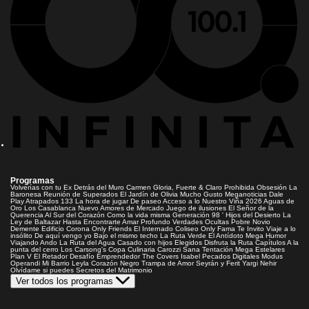
Programas
Volverías con tu Ex
Detrás del Muro
Carmen Gloria, Fuerte & Claro
Prohibida Obsesión
La
Baronesa
Reunión de Superados
El Jardín de Olivia
Mucho Gusto
Meganoticias
Dale
Play
Atrapados 133
La hora de jugar
De paseo
Acceso a lo Nuestro
Viña 2026
Aguas de
Oro
Los Casablanca
Nuevo Amores de Mercado
Juego de ilusiones
El Señor de la
Querencia
Al Sur del Corazón
Como la vida misma
Generación 98 '
Hijos del Desierto
La
Ley de Baltazar
Hasta Encontrarte
Amar Profundo
Verdades Ocultas
Pobre Novio
Demente
Edificio Corona
Only Friends
El Internado
Coliseo
Only Fama
Te Invito
Viaje a lo
insólito
De aquí vengo yo
Bajo el mismo techo
La Ruta Verde
El Antídoto
Mega Humor
Viajando Ando
La Ruta del Agua
Casado con hijos
Elegidos
Disfruta la Ruta
Capítulos
A la
punta del cerro
Los Carsong's
Copa Culinaria Carozzi
Sana Tentación
Mega Estelares
Plan V
El Retador
Desafío Emprendedor
The Covers
Isabel
Pecados Digitales
Modus
Operandi
Mi Barrio
Leyla
Corazón Negro
Trampa de Amor
Seyrán y Ferit
Yargi
Nehir
Olvídame si puedes
Secretos del Matrimonio
Ver todos los programas