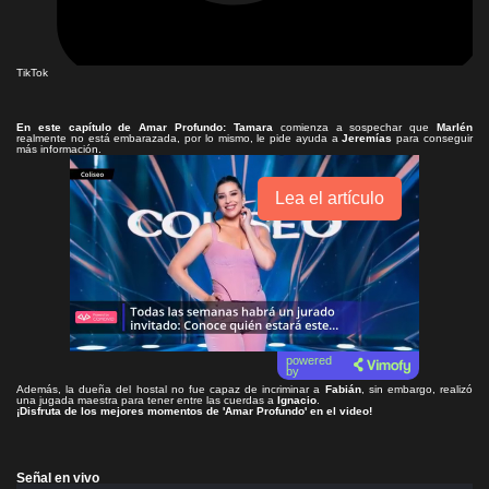
TikTok
En este capítulo de
Amar Profundo
: Tamara
comienza a sospechar que
Marlén
realmente no está embarazada, por lo mismo, le pide ayuda a
Jeremías
para conseguir
más información.
Lea el artículo
powered
by
Además, la dueña del hostal no fue capaz de incriminar a
Fabián
, sin embargo, realizó
una jugada maestra para tener entre las cuerdas a
Ignacio
.
¡Disfruta de los mejores momentos de 'Amar Profundo' en el video!
Señal en vivo