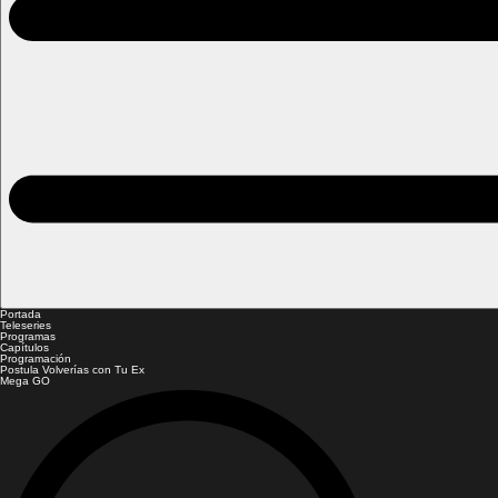
Portada
Teleseries
Programas
Capítulos
Programación
Postula Volverías con Tu Ex
Mega GO