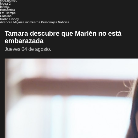
Megatiempo
Mega 2
Infinita
Romántica
FM Tiempo
Carolina
Radio Disney
Avances
Mejores momentos
Personajes
Noticias
Tamara descubre que Marlén no está
embarazada
Jueves 04 de agosto.