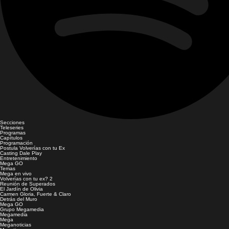
Secciones
Teleseries
Programas
Capítulos
Programación
Postula Volverías con tu Ex
Casting Dale Play
Entretenimiento
Mega GO
Temas
Mega en vivo
Volverías con tu ex? 2
Reunión de Superados
El Jardín de Olivia
Carmen Gloria, Fuerte & Claro
Detrás del Muro
Mega GO
Grupo Megamedia
Megamedia
Mega
Meganoticias