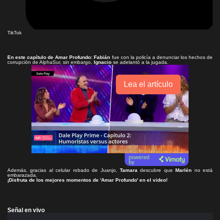
TikTok
En este capítulo de
Amar Profundo
: Fabián
fue con la policía a denunciar los hechos de
corrupción de AlphaSur, sin embargo,
Ignacio
se adelantó a la jugada.
Lea el artículo
powered
by
Además, gracias al celular robado de Juanjo,
Tamara
descubre que
Marlén
no está
embarazada.
¡Disfruta de los mejores momentos de 'Amar Profundo' en el video!
Señal en vivo