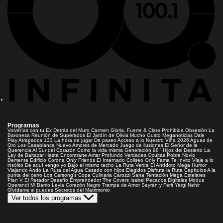
Programas
Volverías con tu Ex
Detrás del Muro
Carmen Gloria, Fuerte & Claro
Prohibida Obsesión
La
Baronesa
Reunión de Superados
El Jardín de Olivia
Mucho Gusto
Meganoticias
Dale
Play
Atrapados 133
La hora de jugar
De paseo
Acceso a lo Nuestro
Viña 2026
Aguas de
Oro
Los Casablanca
Nuevo Amores de Mercado
Juego de ilusiones
El Señor de la
Querencia
Al Sur del Corazón
Como la vida misma
Generación 98 '
Hijos del Desierto
La
Ley de Baltazar
Hasta Encontrarte
Amar Profundo
Verdades Ocultas
Pobre Novio
Demente
Edificio Corona
Only Friends
El Internado
Coliseo
Only Fama
Te Invito
Viaje a lo
insólito
De aquí vengo yo
Bajo el mismo techo
La Ruta Verde
El Antídoto
Mega Humor
Viajando Ando
La Ruta del Agua
Casado con hijos
Elegidos
Disfruta la Ruta
Capítulos
A la
punta del cerro
Los Carsong's
Copa Culinaria Carozzi
Sana Tentación
Mega Estelares
Plan V
El Retador
Desafío Emprendedor
The Covers
Isabel
Pecados Digitales
Modus
Operandi
Mi Barrio
Leyla
Corazón Negro
Trampa de Amor
Seyrán y Ferit
Yargi
Nehir
Olvídame si puedes
Secretos del Matrimonio
Ver todos los programas