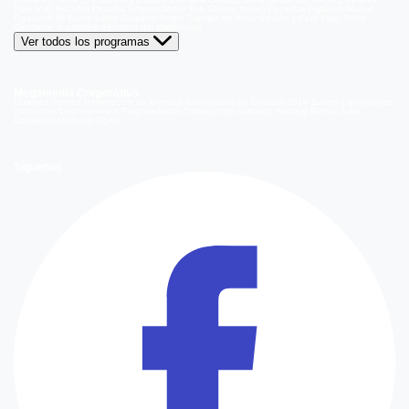
Plan V
El Retador
Desafío Emprendedor
The Covers
Isabel
Pecados Digitales
Modus
Operandi
Mi Barrio
Leyla
Corazón Negro
Trampa de Amor
Seyrán y Ferit
Yargi
Nehir
Olvídame si puedes
Secretos del Matrimonio
Ver todos los programas
Megamedia Corporativo
Quienes Somos
Información de Emisión
Información de Emisión 2014
Bases y ganadores
concursos
Orientaciones Programáticas
Trabaja con nosotros
Holding Bethia
Área
Comercial
Mediakit Digital
Síguenos