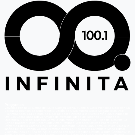
Programas
Volverías con tu Ex
Detrás del Muro
Carmen Gloria, Fuerte & Claro
Prohibida Obsesión
La
Baronesa
Reunión de Superados
El Jardín de Olivia
Mucho Gusto
Meganoticias
Dale
Play
Atrapados 133
La hora de jugar
De paseo
Acceso a lo Nuestro
Viña 2026
Aguas de
Oro
Los Casablanca
Nuevo Amores de Mercado
Juego de ilusiones
El Señor de la
Querencia
Al Sur del Corazón
Como la vida misma
Generación 98 '
Hijos del Desierto
La
Ley de Baltazar
Hasta Encontrarte
Amar Profundo
Verdades Ocultas
Pobre Novio
Demente
Edificio Corona
Only Friends
El Internado
Coliseo
Only Fama
Te Invito
Viaje a lo
insólito
De aquí vengo yo
Bajo el mismo techo
La Ruta Verde
El Antídoto
Mega Humor
Viajando Ando
La Ruta del Agua
Casado con hijos
Elegidos
Disfruta la Ruta
Capítulos
A la
punta del cerro
Los Carsong's
Copa Culinaria Carozzi
Sana Tentación
Mega Estelares