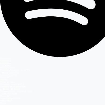
Secciones
Teleseries
Programas
Capítulos
Programación
Postula Volverías con tu Ex
Casting Dale Play
Entretenimiento
Mega GO
Temas
Mega en vivo
Volverías con tu ex? 2
Reunión de Superados
El Jardín de Olivia
Carmen Gloria, Fuerte & Claro
Detrás del Muro
Mega GO
Grupo Megamedia
Megamedia
Mega