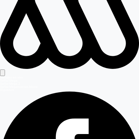
Señales en vivo
Señal Mega
Señal Mega 2
Señal Meganoticias Ahora
Síguenos