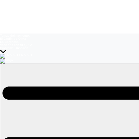
Temas del momento:
El Jardín de Olivia
La Baronesa
Volverías con tu ex? 2
Prohibida Obsesión
EN VIVO