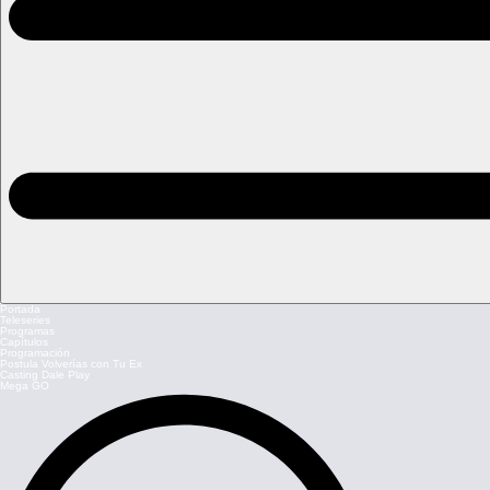
Portada
Teleseries
Programas
Capítulos
Programación
Postula Volverías con Tu Ex
Casting Dale Play
Mega GO