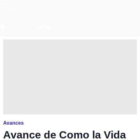
Meganoticias
Megatiempo
Mega 2
Infinita
Romántica
FM Tiempo
Carolina
Radio Disney
Ver más episodios en
Avances
Avance de Como la Vida