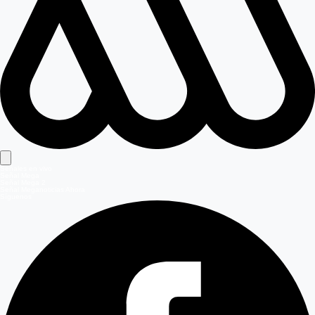
Señales en vivo
Señal Mega
Señal Mega 2
Señal Meganoticias Ahora
Síguenos