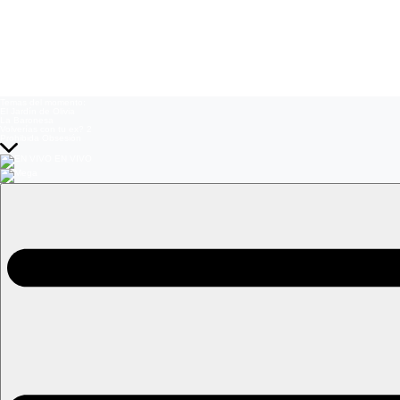
Temas del momento:
El Jardín de Olivia
La Baronesa
Volverías con tu ex? 2
Prohibida Obsesión
EN VIVO