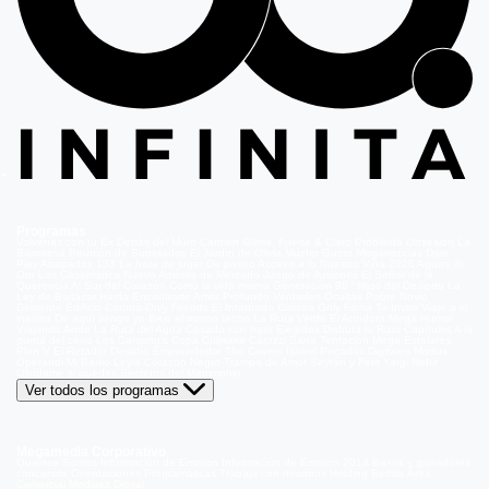
Programas
Volverías con tu Ex
Detrás del Muro
Carmen Gloria, Fuerte & Claro
Prohibida Obsesión
La
Baronesa
Reunión de Superados
El Jardín de Olivia
Mucho Gusto
Meganoticias
Dale
Play
Atrapados 133
La hora de jugar
De paseo
Acceso a lo Nuestro
Viña 2026
Aguas de
Oro
Los Casablanca
Nuevo Amores de Mercado
Juego de ilusiones
El Señor de la
Querencia
Al Sur del Corazón
Como la vida misma
Generación 98 '
Hijos del Desierto
La
Ley de Baltazar
Hasta Encontrarte
Amar Profundo
Verdades Ocultas
Pobre Novio
Demente
Edificio Corona
Only Friends
El Internado
Coliseo
Only Fama
Te Invito
Viaje a lo
insólito
De aquí vengo yo
Bajo el mismo techo
La Ruta Verde
El Antídoto
Mega Humor
Viajando Ando
La Ruta del Agua
Casado con hijos
Elegidos
Disfruta la Ruta
Capítulos
A la
punta del cerro
Los Carsong's
Copa Culinaria Carozzi
Sana Tentación
Mega Estelares
Plan V
El Retador
Desafío Emprendedor
The Covers
Isabel
Pecados Digitales
Modus
Operandi
Mi Barrio
Leyla
Corazón Negro
Trampa de Amor
Seyrán y Ferit
Yargi
Nehir
Olvídame si puedes
Secretos del Matrimonio
Ver todos los programas
Megamedia Corporativo
Quienes Somos
Información de Emisión
Información de Emisión 2014
Bases y ganadores
concursos
Orientaciones Programáticas
Trabaja con nosotros
Holding Bethia
Área
Comercial
Mediakit Digital