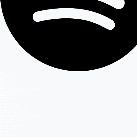
Secciones
Teleseries
Programas
Capítulos
Programación
Postula Volverías con tu Ex
Casting Dale Play
Entretenimiento
Mega GO
Temas
Mega en vivo
Volverías con tu ex? 2
Reunión de Superados
El Jardín de Olivia
Carmen Gloria, Fuerte & Claro
Detrás del Muro
Mega GO
Grupo Megamedia
Megamedia
Mega
Meganoticias