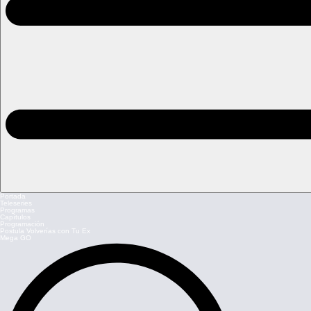
Portada
Teleseries
Programas
Capítulos
Programación
Postula Volverías con Tu Ex
Mega GO