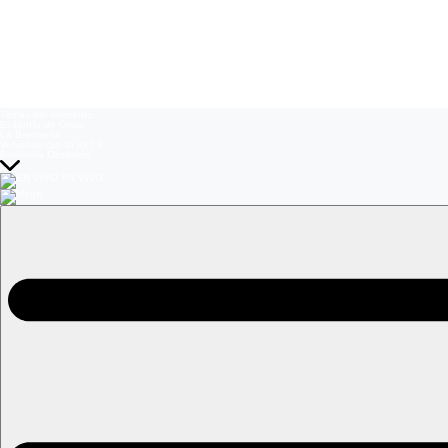
Temas del momento:
El Jardín de Olivia
La Baronesa
Volverías con tu ex? 2
Prohibida Obsesión
EN VIVO