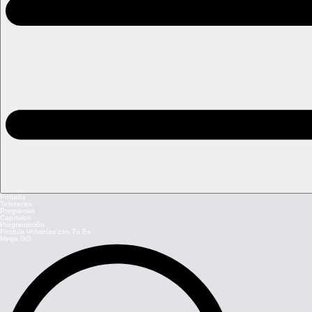
Portada
Teleseries
Programas
Capítulos
Programación
Postula Volverías con Tu Ex
Mega GO