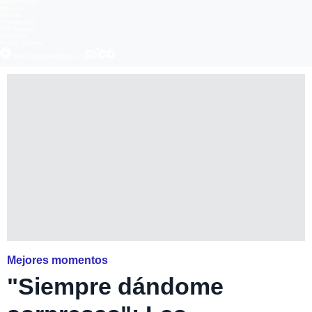
Megatiempo
Mega 2
Infinita
Romántica
FM Tiempo
Carolina
Radio Disney
Ver más episodios en
Mejores momentos
"Siempre dándome