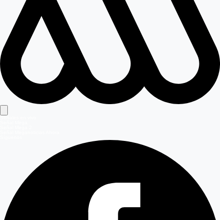
Señales en vivo
Señal Mega
Señal Mega 2
Señal Meganoticias Ahora
Síguenos