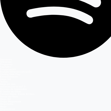
Secciones
Teleseries
Programas
Capítulos
Programación
Postula Volverías con tu Ex
Casting Dale Play
Entretenimiento
Mega GO
Temas
Mega en vivo
Volverías con tu ex? 2
Reunión de Superados
El Jardín de Olivia
Carmen Gloria, Fuerte & Claro
Detrás del Muro
Mega GO
Grupo Megamedia
Megamedia
Mega
Meganoticias