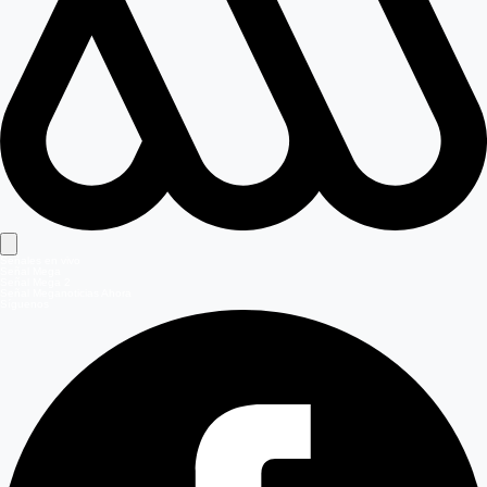
Señales en vivo
Señal Mega
Señal Mega 2
Señal Meganoticias Ahora
Síguenos