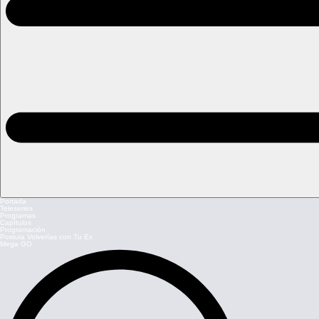
Portada
Teleseries
Programas
Capítulos
Programación
Postula Volverías con Tu Ex
Mega GO