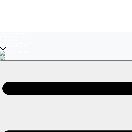
Temas del momento:
El Jardín de Olivia
La Baronesa
Volverías con tu ex? 2
Prohibida Obsesión
EN VIVO