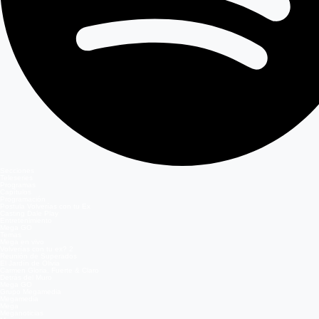
Secciones
Teleseries
Programas
Capítulos
Programación
Postula Volverías con tu Ex
Casting Dale Play
Entretenimiento
Mega GO
Temas
Mega en vivo
Volverías con tu ex? 2
Reunión de Superados
El Jardín de Olivia
Carmen Gloria, Fuerte & Claro
Detrás del Muro
Mega GO
Grupo Megamedia
Megamedia
Mega
Meganoticias