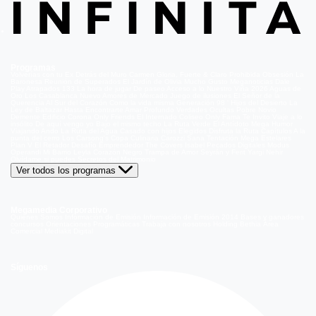
Programas
Volverías con tu Ex
Detrás del Muro
Carmen Gloria, Fuerte & Claro
Prohibida Obsesión
La
Baronesa
Reunión de Superados
El Jardín de Olivia
Mucho Gusto
Meganoticias
Dale
Play
Atrapados 133
La hora de jugar
De paseo
Acceso a lo Nuestro
Viña 2026
Aguas de
Oro
Los Casablanca
Nuevo Amores de Mercado
Juego de ilusiones
El Señor de la
Querencia
Al Sur del Corazón
Como la vida misma
Generación 98 '
Hijos del Desierto
La
Ley de Baltazar
Hasta Encontrarte
Amar Profundo
Verdades Ocultas
Pobre Novio
Demente
Edificio Corona
Only Friends
El Internado
Coliseo
Only Fama
Te Invito
Viaje a lo
insólito
De aquí vengo yo
Bajo el mismo techo
La Ruta Verde
El Antídoto
Mega Humor
Viajando Ando
La Ruta del Agua
Casado con hijos
Elegidos
Disfruta la Ruta
Capítulos
A la
punta del cerro
Los Carsong's
Copa Culinaria Carozzi
Sana Tentación
Mega Estelares
Plan V
El Retador
Desafío Emprendedor
The Covers
Isabel
Pecados Digitales
Modus
Operandi
Mi Barrio
Leyla
Corazón Negro
Trampa de Amor
Seyrán y Ferit
Yargi
Nehir
Olvídame si puedes
Secretos del Matrimonio
Ver todos los programas
Megamedia Corporativo
Quienes Somos
Información de Emisión
Información de Emisión 2014
Bases y ganadores
concursos
Orientaciones Programáticas
Trabaja con nosotros
Holding Bethia
Área
Comercial
Mediakit Digital
Síguenos