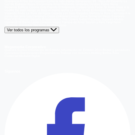
Querencia
Al Sur del Corazón
Como la vida misma
Generación 98 '
Hijos del Desierto
La
Ley de Baltazar
Hasta Encontrarte
Amar Profundo
Verdades Ocultas
Pobre Novio
Demente
Edificio Corona
Only Friends
El Internado
Coliseo
Only Fama
Te Invito
Viaje a lo
insólito
De aquí vengo yo
Bajo el mismo techo
La Ruta Verde
El Antídoto
Mega Humor
Viajando Ando
La Ruta del Agua
Casado con hijos
Elegidos
Disfruta la Ruta
Capítulos
A la
punta del cerro
Los Carsong's
Copa Culinaria Carozzi
Sana Tentación
Mega Estelares
Plan V
El Retador
Desafío Emprendedor
The Covers
Isabel
Pecados Digitales
Modus
Operandi
Mi Barrio
Leyla
Corazón Negro
Trampa de Amor
Seyrán y Ferit
Yargi
Nehir
Olvídame si puedes
Secretos del Matrimonio
Ver todos los programas
Megamedia Corporativo
Quienes Somos
Información de Emisión
Información de Emisión 2014
Bases y ganadores
concursos
Orientaciones Programáticas
Trabaja con nosotros
Holding Bethia
Área
Comercial
Mediakit Digital
Síguenos