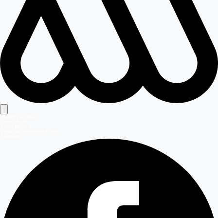
Señales en vivo
Señal Mega
Señal Mega 2
Señal Meganoticias Ahora
Síguenos