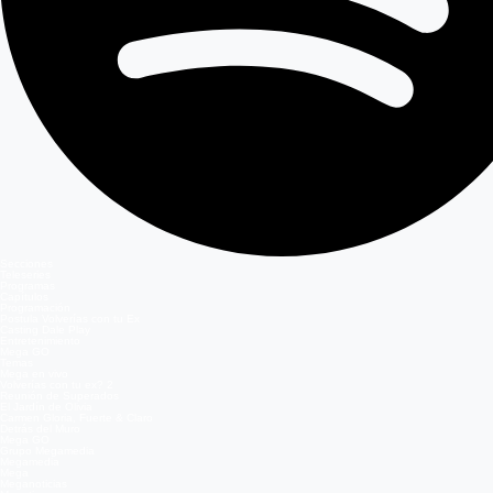
Secciones
Teleseries
Programas
Capítulos
Programación
Postula Volverías con tu Ex
Casting Dale Play
Entretenimiento
Mega GO
Temas
Mega en vivo
Volverías con tu ex? 2
Reunión de Superados
El Jardín de Olivia
Carmen Gloria, Fuerte & Claro
Detrás del Muro
Mega GO
Grupo Megamedia
Megamedia
Mega
Meganoticias