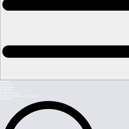
Portada
Teleseries
Programas
Capítulos
Programación
Postula Volverías con Tu Ex
Mega GO