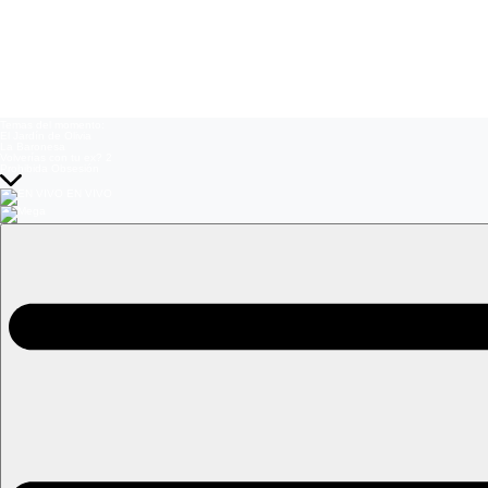
Temas del momento:
El Jardín de Olivia
La Baronesa
Volverías con tu ex? 2
Prohibida Obsesión
EN VIVO