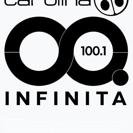
Programas
Volverías con tu Ex
Detrás del Muro
Carmen Gloria, Fuerte & Claro
Prohibida Obsesión
La
Baronesa
Reunión de Superados
El Jardín de Olivia
Mucho Gusto
Meganoticias
Dale
Play
Atrapados 133
La hora de jugar
De paseo
Acceso a lo Nuestro
Viña 2026
Aguas de
Oro
Los Casablanca
Nuevo Amores de Mercado
Juego de ilusiones
El Señor de la